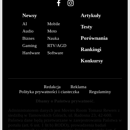
Newsy
Artykuły
AI
Mobile
Testy
Audio
Moto
Porównania
Biznes
Nauka
Gaming
RTV/AGD
Rankingi
Hardware
Software
Konkursy
Redakcja
Reklama
Polityka prywatności i ciasteczka
Regulaminy
Dbamy o Państwa prywatność.
Administratorem danych jest Movies Room Tomasz Rewers z
siedzibą w Tarnowskich Górach, ul. Radosna 23, 42-600.
Państwa dane będą przetwarzane w zarejestrowania Państwa w
portalu (art. 6 ust. 1 lit b) RODO), prowadzenia badań
statystycznych w celu usprawnienia działania portalu (art. 6