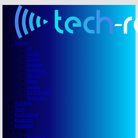
Newsy
AI
Audio
Biznes
Gaming
Hardware
Mobile
Moto
Nauka
RTV/AGD
Software
Artykuły
Testy
Porównania
Rankingi
Konkursy
O nas
Redakcja