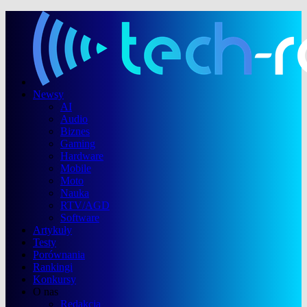
Newsy
AI
Audio
Biznes
Gaming
Hardware
Mobile
Moto
Nauka
RTV/AGD
Software
Artykuły
Testy
Porównania
Rankingi
Konkursy
O nas
Redakcja