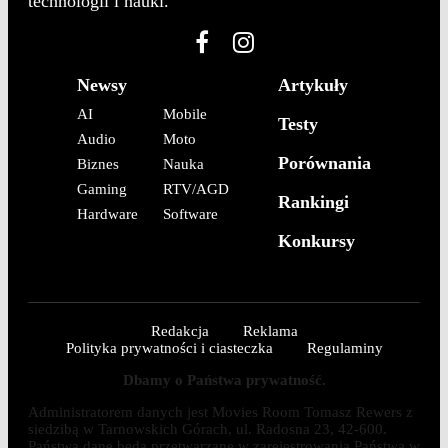
technologii i nauki.
Newsy
Artykuły
AI
Mobile
Testy
Audio
Moto
Porównania
Biznes
Nauka
Gaming
RTV/AGD
Rankingi
Hardware
Software
Konkursy
Redakcja
Reklama
Polityka prywatności i ciasteczka
Regulaminy
Dbamy o Państwa prywatność.
Administratorem danych jest Movies Room Tomasz Rewers z
siedzibą w Tarnowskich Górach, ul. Radosna 23, 42-600.
Państwa dane będą przetwarzane w zarejestrowania Państwa w