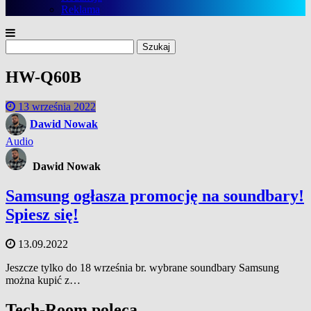
Reklama
Szukaj:
HW-Q60B
13 września 2022
Dawid Nowak
Audio
Dawid Nowak
Samsung ogłasza promocję na soundbary!
Spiesz się!
13.09.2022
Jeszcze tylko do 18 września br. wybrane soundbary Samsung
można kupić z…
Tech-Room poleca