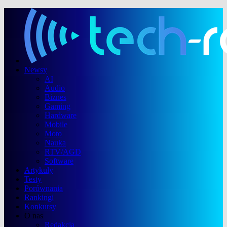
Newsy
AI
Audio
Biznes
Gaming
Hardware
Mobile
Moto
Nauka
RTV/AGD
Software
Artykuły
Testy
Porównania
Rankingi
Konkursy
O nas
Redakcja