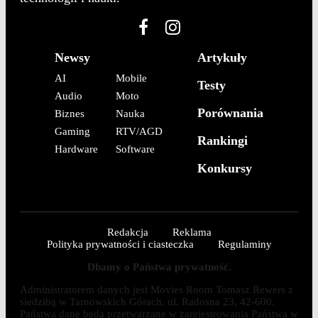
Newsy
Artykuły
AI
Mobile
Testy
Audio
Moto
Porównania
Biznes
Nauka
Gaming
RTV/AGD
Rankingi
Hardware
Software
Konkursy
Redakcja
Reklama
Polityka prywatności i ciasteczka
Regulaminy
Dbamy o Państwa prywatność.
Administratorem danych jest Movies Room Tomasz Rewers z
siedzibą w Tarnowskich Górach, ul. Radosna 23, 42-600.
Państwa dane będą przetwarzane w zarejestrowania Państwa w