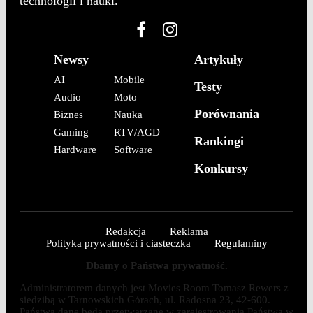
technologii i nauki.
Newsy
Artykuły
AI
Mobile
Testy
Audio
Moto
Porównania
Biznes
Nauka
Gaming
RTV/AGD
Rankingi
Hardware
Software
Konkursy
Redakcja
Reklama
Polityka prywatności i ciasteczka
Regulaminy
Dbamy o Państwa prywatność.
Administratorem danych jest Movies Room Tomasz Rewers z
siedzibą w Tarnowskich Górach, ul. Radosna 23, 42-600.
Państwa dane będą przetwarzane w zarejestrowania Państwa w