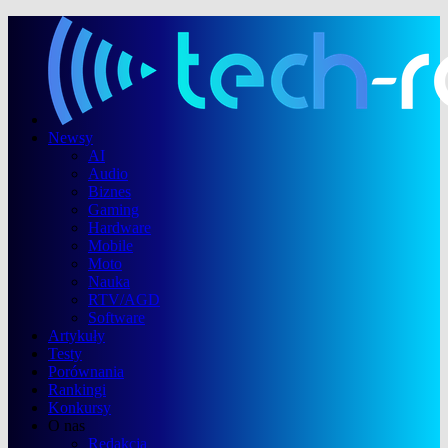
Newsy
AI
Audio
Biznes
Gaming
Hardware
Mobile
Moto
Nauka
RTV/AGD
Software
Artykuły
Testy
Porównania
Rankingi
Konkursy
O nas
Redakcja