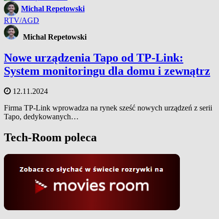
Michal Repetowski
RTV/AGD
Michal Repetowski
Nowe urządzenia Tapo od TP-Link:
System monitoringu dla domu i zewnątrz
12.11.2024
Firma TP-Link wprowadza na rynek sześć nowych urządzeń z serii
Tapo, dedykowanych…
Tech-Room poleca