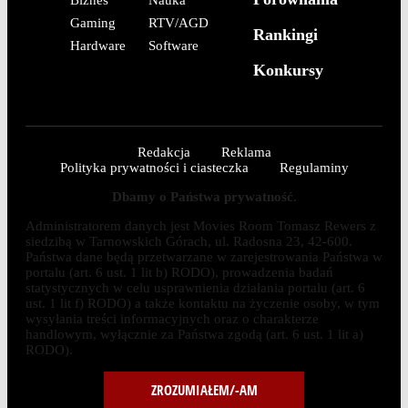
Gaming
RTV/AGD
Rankingi
Hardware
Software
Konkursy
Redakcja
Reklama
Polityka prywatności i ciasteczka
Regulaminy
Dbamy o Państwa prywatność.
Administratorem danych jest Movies Room Tomasz Rewers z
siedzibą w Tarnowskich Górach, ul. Radosna 23, 42-600.
Państwa dane będą przetwarzane w zarejestrowania Państwa w
portalu (art. 6 ust. 1 lit b) RODO), prowadzenia badań
statystycznych w celu usprawnienia działania portalu (art. 6
ust. 1 lit f) RODO) a także kontaktu na życzenie osoby, w tym
wysyłania treści informacyjnych oraz o charakterze
handlowym, wyłącznie za Państwa zgodą (art. 6 ust. 1 lit a)
RODO).
ZROZUMIAŁEM/-AM