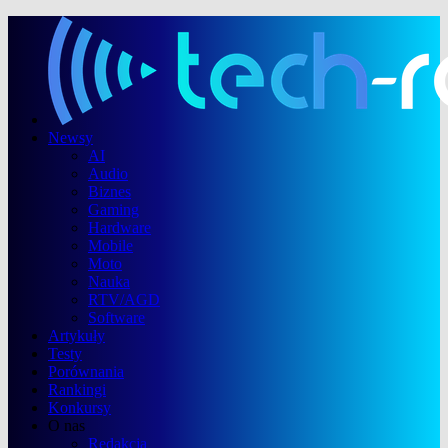
Newsy
AI
Audio
Biznes
Gaming
Hardware
Mobile
Moto
Nauka
RTV/AGD
Software
Artykuły
Testy
Porównania
Rankingi
Konkursy
O nas
Redakcja