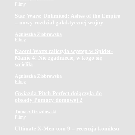
Filmy
Star Wars: Unlimited: Ashes of the Empire
– nowy rozdział galaktycznej wojny
Agnieszka Ziobrowska
Filmy
Naomi Watts zaliczyła występ w Spider-
Manie 4! Nie zgadniecie, w kogo się
wcieliła
Agnieszka Ziobrowska
Filmy
Gwiazda Pitch Perfect dołączyła do
obsady Pomocy domowej 2
Tomasz Drozdowski
Filmy
Ultimate X-Men tom 9 – recenzja komiksu