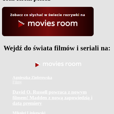
Wejdź do świata filmów i seriali na:
Agnieszka Ziobrowska
Filmy
David O. Russell powraca z nowym
filmem! Madden z nową zapowiedzią i
datą premiery
Mikołaj Lipkowski