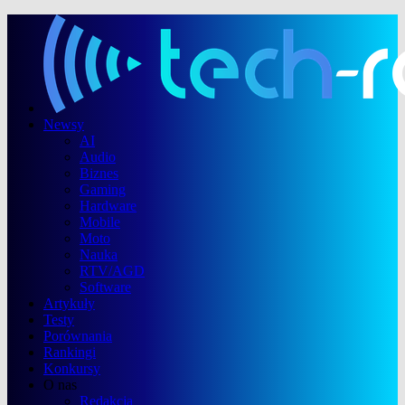
Newsy
AI
Audio
Biznes
Gaming
Hardware
Mobile
Moto
Nauka
RTV/AGD
Software
Artykuły
Testy
Porównania
Rankingi
Konkursy
O nas
Redakcja