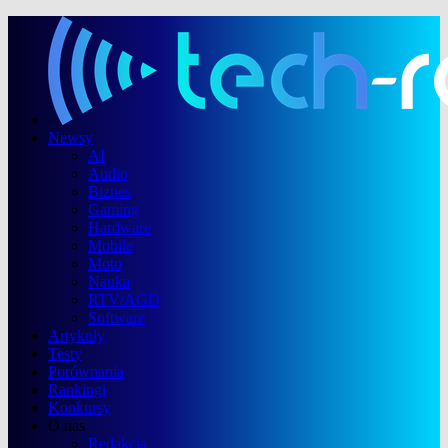
Newsy
AI
Audio
Biznes
Gaming
Hardware
Mobile
Moto
Nauka
RTV/AGD
Software
Artykuły
Testy
Porównania
Rankingi
Konkursy
O nas
Redakcja