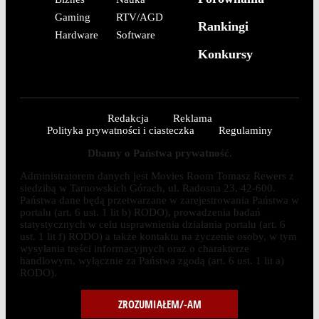
Gaming
RTV/AGD
Rankingi
Hardware
Software
Konkursy
Redakcja
Reklama
Polityka prywatności i ciasteczka
Regulaminy
Dbamy o Państwa prywatność.
Administratorem danych jest Movies Room Tomasz Rewers z
siedzibą w Tarnowskich Górach, ul. Radosna 23, 42-600.
Państwa dane będą przetwarzane w zarejestrowania Państwa w
portalu (art. 6 ust. 1 lit b) RODO), prowadzenia badań
statystycznych w celu usprawnienia działania portalu (art. 6
ust. 1 lit f) RODO) a także kontaktu na życzenie osoby, w tym
wysyłania treści informacyjnych oraz o charakterze
handlowym, wyłącznie za Państwa zgodą (art. 6 ust. 1 lit a)
RODO).
ZROZUMIAŁEM/-AM