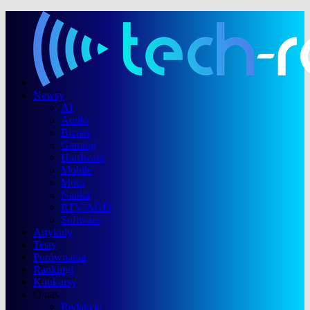
Newsy
AI
Audio
Biznes
Gaming
Hardware
Mobile
Moto
Nauka
RTV/AGD
Software
Artykuły
Testy
Porównania
Rankingi
Konkursy
O nas
Redakcja