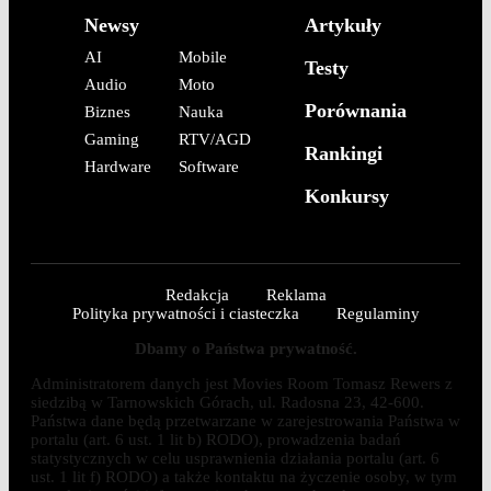
Newsy
Artykuły
AI
Mobile
Testy
Audio
Moto
Porównania
Biznes
Nauka
Gaming
RTV/AGD
Rankingi
Hardware
Software
Konkursy
Redakcja
Reklama
Polityka prywatności i ciasteczka
Regulaminy
Dbamy o Państwa prywatność.
Administratorem danych jest Movies Room Tomasz Rewers z
siedzibą w Tarnowskich Górach, ul. Radosna 23, 42-600.
Państwa dane będą przetwarzane w zarejestrowania Państwa w
portalu (art. 6 ust. 1 lit b) RODO), prowadzenia badań
statystycznych w celu usprawnienia działania portalu (art. 6
ust. 1 lit f) RODO) a także kontaktu na życzenie osoby, w tym