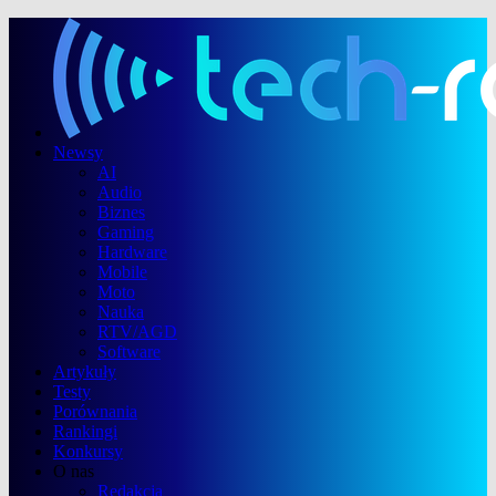
Newsy
AI
Audio
Biznes
Gaming
Hardware
Mobile
Moto
Nauka
RTV/AGD
Software
Artykuły
Testy
Porównania
Rankingi
Konkursy
O nas
Redakcja