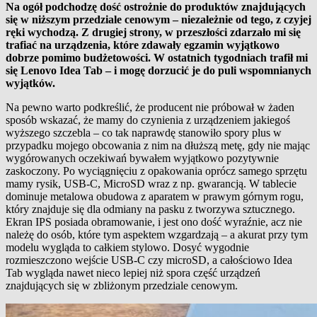
Na ogół podchodzę dość ostrożnie do produktów znajdujących
się w niższym przedziale cenowym – niezależnie od tego, z czyjej
ręki wychodzą. Z drugiej strony, w przeszłości zdarzało mi się
trafiać na urządzenia, które zdawały egzamin wyjątkowo
dobrze pomimo budżetowości. W ostatnich tygodniach trafił mi
się Lenovo Idea Tab – i mogę dorzucić je do puli wspomnianych
wyjątków.
Na pewno warto podkreślić, że producent nie próbował w żaden
sposób wskazać, że mamy do czynienia z urządzeniem jakiegoś
wyższego szczebla – co tak naprawdę stanowiło spory plus w
przypadku mojego obcowania z nim na dłuższą metę, gdy nie mając
wygórowanych oczekiwań bywałem wyjątkowo pozytywnie
zaskoczony. Po wyciągnięciu z opakowania oprócz samego sprzętu
mamy rysik, USB-C, MicroSD wraz z np. gwarancją. W tablecie
dominuje metalowa obudowa z aparatem w prawym górnym rogu,
który znajduje się dla odmiany na pasku z tworzywa sztucznego.
Ekran IPS posiada obramowanie, i jest ono dość wyraźnie, acz nie
należę do osób, które tym aspektem wzgardzają – a akurat przy tym
modelu wygląda to całkiem stylowo. Dosyć wygodnie
rozmieszczono wejście USB-C czy microSD, a całościowo Idea
Tab wygląda nawet nieco lepiej niż spora część urządzeń
znajdujących się w zbliżonym przedziale cenowym.