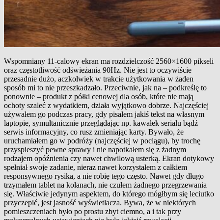
Wspomniany 11-calowy ekran ma rozdzielczość 2560×1600 pikseli
oraz częstotliwość odświeżania 90Hz. Nie jest to oczywiście
przesadnie dużo, aczkolwiek w trakcie użytkowania w żaden
sposób mi to nie przeszkadzało. Przeciwnie, jak na – podkreślę to
ponownie – produkt z półki cenowej dla osób, które nie mają
ochoty szaleć z wydatkiem, działa wyjątkowo dobrze. Najczęściej
używałem go podczas pracy, gdy pisałem jakiś tekst na własnym
laptopie, symultanicznie przeglądając np. kawałek serialu bądź
serwis informacyjny, co rusz zmieniając karty. Bywało, że
uruchamiałem go w podróży (najczęściej w pociągu), by trochę
przyspieszyć pewne sprawy i nie napotkałem się z żadnym
rodzajem opóźnienia czy nawet chwilową usterką. Ekran dotykowy
spełniał swoje zadanie, nieraz nawet korzystałem z całkiem
responsywnego rysika, a nie robię tego często. Nawet gdy długo
trzymałem tablet na kolanach, nie czułem żadnego przegrzewania
się. Właściwie jedynym aspektem, do którego mógłbym się leciutko
przyczepić, jest jasność wyświetlacza. Bywa, że w niektórych
pomieszczeniach było po prostu zbyt ciemno, a i tak przy