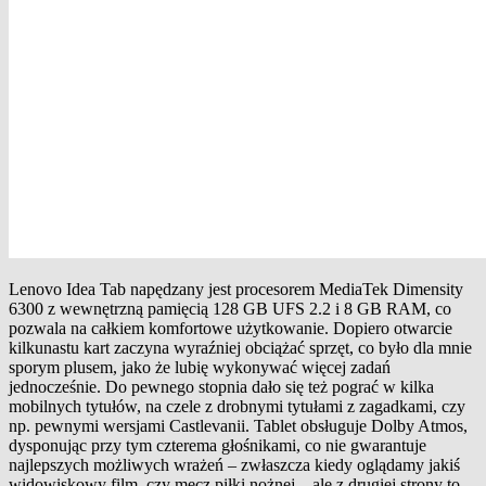
Lenovo Idea Tab napędzany jest procesorem MediaTek Dimensity
6300 z wewnętrzną pamięcią 128 GB UFS 2.2 i 8 GB RAM, co
pozwala na całkiem komfortowe użytkowanie. Dopiero otwarcie
kilkunastu kart zaczyna wyraźniej obciążać sprzęt, co było dla mnie
sporym plusem, jako że lubię wykonywać więcej zadań
jednocześnie. Do pewnego stopnia dało się też pograć w kilka
mobilnych tytułów, na czele z drobnymi tytułami z zagadkami, czy
np. pewnymi wersjami Castlevanii. Tablet obsługuje Dolby Atmos,
dysponując przy tym czterema głośnikami, co nie gwarantuje
najlepszych możliwych wrażeń – zwłaszcza kiedy oglądamy jakiś
widowiskowy film, czy mecz piłki nożnej – ale z drugiej strony to