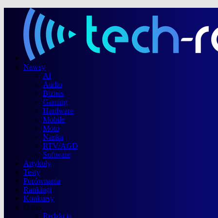
Newsy
AI
Audio
Biznes
Gaming
Hardware
Mobile
Moto
Nauka
RTV/AGD
Software
Artykuły
Testy
Porównania
Rankingi
Konkursy
O nas
Redakcja