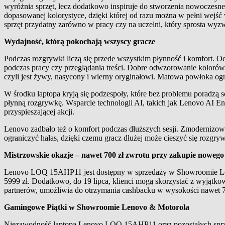
wyróżnia sprzęt, lecz dodatkowo inspiruje do stworzenia nowocze
dopasowanej kolorystyce, dzięki której od razu można w pełni wejś
sprzęt przydatny zarówno w pracy czy na uczelni, który sprosta wyz
Wydajność, którą pokochają wszyscy gracze
Podczas rozgrywki liczą się przede wszystkim płynność i komfort. Odśw
podczas pracy czy przeglądania treści. Dobre odwzorowanie kolorów, 
czyli jest żywy, nasycony i wierny oryginałowi. Matowa powłoka ogr
W środku laptopa kryją się podzespoły, które bez problemu porad
płynną rozgrywkę. Wsparcie technologii AI, takich jak Lenovo AI E
przyspieszającej akcji.
Lenovo zadbało też o komfort podczas dłuższych sesji. Zmodernizo
ograniczyć hałas, dzięki czemu gracz dłużej może cieszyć się rozgry
Mistrzowskie okazje – nawet 700 zł zwrotu przy zakupie now
Lenovo LOQ 15AHP11 jest dostępny w sprzedaży w Showroomie Leno
5999 zł. Dodatkowo, do 19 lipca, klienci mogą skorzystać z wyjąt
partnerów, umożliwia do otrzymania cashbacku w wysokości nawet 700
Gamingowe Piątki w Showroomie Lenovo & Motorola
Niezawodność laptopa Lenovo LOQ 15AHP11 oraz pozostałych sprz