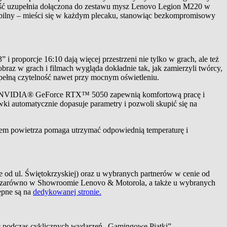
łość uzupełnia dołączona do zestawu mysz Lenovo Legion M220 w
mobilny – mieści się w każdym plecaku, stanowiąc bezkompromisowy
i proporcje 16:10 dają więcej przestrzeni nie tylko w grach, ale też
braz w grach i filmach wygląda dokładnie tak, jak zamierzyli twórcy,
 pełną czytelność nawet przy mocnym oświetleniu.
czna NVIDIA® GeForce RTX™ 5050 zapewnią komfortową pracę i
i automatycznie dopasuje parametry i pozwoli skupić się na
wem powietrza pomaga utrzymać odpowiednią temperaturę i
 ul. Świętokrzyskiej) oraz u wybranych partnerów w cenie od
pna zarówno w Showroomie Lenovo & Motorola, a także u wybranych
ępne są na
dedykowanej stronie.
 podczas cyklicznych wydarzeń „Gamingowe Piątki”