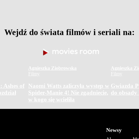
Wejdź do świata filmów i seriali na:
Agnieszka Ziobrowska
Agnieszka Z
Filmy
Filmy
: Ashes of
Naomi Watts zaliczyła występ w
Gwiazda Pi
zdział
Spider-Manie 4! Nie zgadniecie,
do obsady
w kogo się wcieliła
Newsy
AI
Mo