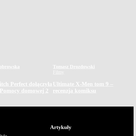
iobrowska
Tomasz Drozdowski
Filmy
tch Perfect dołączyła
Ultimate X-Men tom 9 –
 Pomocy domowej 2
recenzja komiksu
Artykuły
bile