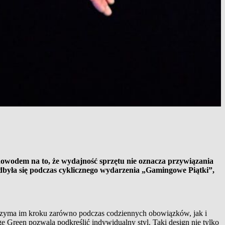
wodem na to, że wydajność sprzętu nie oznacza przywiązania
odbyła się podczas cyklicznego wydarzenia „Gamingowe Piątki”,
trzyma im kroku zarówno podczas codziennych obowiązków, jak i
een pozwala podkreślić indywidualny styl. Taki design nie tylko