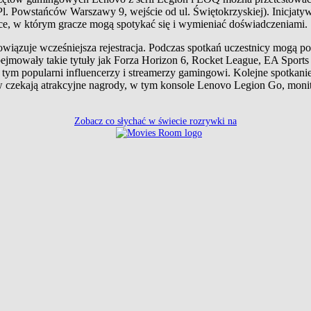
owstańców Warszawy 9, wejście od ul. Świętokrzyskiej). Inicjatywy
, w którym gracze mogą spotykać się i wymieniać doświadczeniami.
owiązuje wcześniejsza rejestracja. Podczas spotkań uczestnicy mogą p
ejmowały takie tytuły jak Forza Horizon 6, Rocket League, EA Sport
w tym popularni influencerzy i streamerzy gamingowi. Kolejne spotkanie
czekają atrakcyjne nagrody, w tym konsole Lenovo Legion Go, monit
Zobacz co słychać w świecie rozrywki na