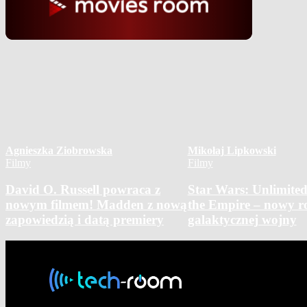
Agnieszka Ziobrowska
Mikołaj Lipkowski
Filmy
Filmy
David O. Russell powraca z
Star Wars: Unlimited
nowym filmem! Madden z nową
the Empire – nowy ro
zapowiedzią i datą premiery
galaktycznej wojny