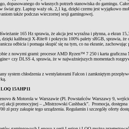
snego, dopasowanego do własnych potrzeb stanowiska do gamingu. Ca
ć w świat gry. Laptop waży ok. 2,1 kg, dzięki czemu jest wyjątkowo 
waniom także podczas wieczornej sesji gamingowej.
ieżanie 165 Hz sprawia, że akcja jest wyraźna i płynna, a ekran 15,3” 
dzięki kalibracji X-Rite® i pokryciu 100% palety sRGB, sprawia, że o
anicza odbicia i pomaga skupić się na tym, co na ekranie, zachowując
zą sobie z nowymi grami: procesor AMD Ryzen™ 7 250 i karta grafi
ngine+ czy DLSS 4, sprawia, że w najważniejszych momentach rozgrywk
wany system chłodzenia z wentylatorami Falcon i zamkniętym przepły
wką.
ego LOQ 15AHP11
vo & Motorola w Warszawie (Pl. Powstańców Warszawy 9, wejście od
kowej akcji promocyjnej – „Mistrzowski Cashback”. Promocja, dostę
 zł przy zakupie tego urządzenia. Regulamin i szczegóły oferty dost
ętów gamingowych Lenovo z serii Legion i LOQ można przetestować