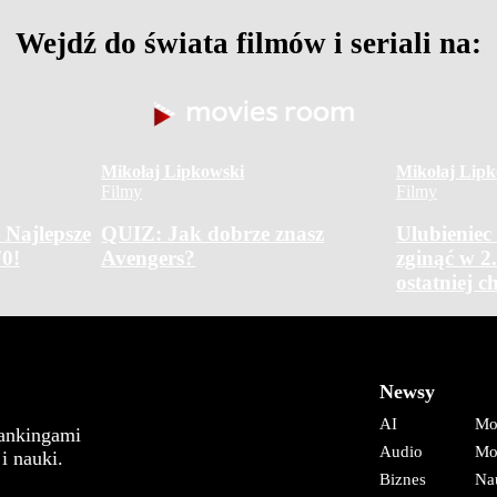
Wejdź do świata filmów i seriali na:
Mikołaj Lipkowski
Mikołaj Lipk
Filmy
Filmy
 Najlepsze
QUIZ: Jak dobrze znasz
Ulubieniec
70!
Avengers?
zginąć w 2
ostatniej c
Newsy
AI
Mo
rankingami
Audio
Mo
i nauki.
Biznes
Na