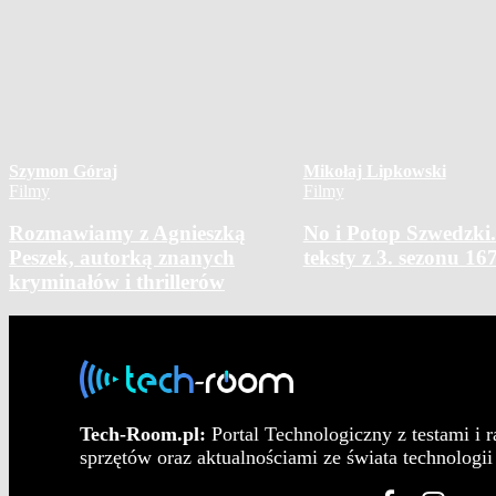
Szymon Góraj
Mikołaj Lipkowski
Filmy
Filmy
Rozmawiamy z Agnieszką
No i Potop Szwedzki.
Peszek, autorką znanych
teksty z 3. sezonu 16
kryminałów i thrillerów
Tech-Room.pl:
Portal Technologiczny z testami i 
sprzętów oraz aktualnościami ze świata technologii 