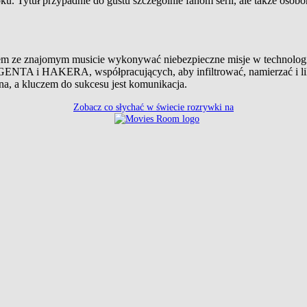
ku. Tytuł przypadnie do gustu szczególnie fanom serii, ale także osob
zem ze znajomym musicie wykonywać niebezpieczne misje w technologi
ENTA i HAKERA, współpracujących, aby infiltrować, namierzać i lik
na, a kluczem do sukcesu jest komunikacja.
Zobacz co słychać w świecie rozrywki na