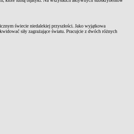
om, które lubią bijatyki. Na wszystkich aktywnych subskrybentów
cznym świecie niedalekiej przyszłości. Jako wyjątkowa
widować siły zagrażające światu. Pracujcie z dwóch różnych