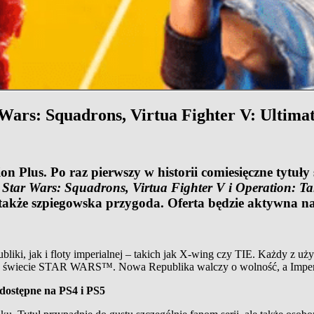
 Wars: Squadrons, Virtua Fighter V: Ultim
n Plus. Po raz pierwszy w historii comiesięczne tytuły
:
Star Wars: Squadrons, Virtua Fighter V i Operation: T
także szpiegowska przygoda. Oferta będzie aktywna na 
i, jak i floty imperialnej – takich jak X-wing czy TIE. Każdy z uży
ej w świecie STAR WARS™. Nowa Republika walczy o wolność, a Imperi
ostępne na PS4 i PS5