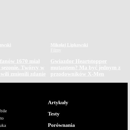
owski
Mikołaj Lipkowski
Filmy
 fanów 1670 miał
Gwiazdor Heartstopper
. sezonie. Twórcy w
mutantem? Ma być jednym z
hwili zmienili zdanie
przodowników X-Men
Artykuły
bile
Testy
to
Porównania
uka