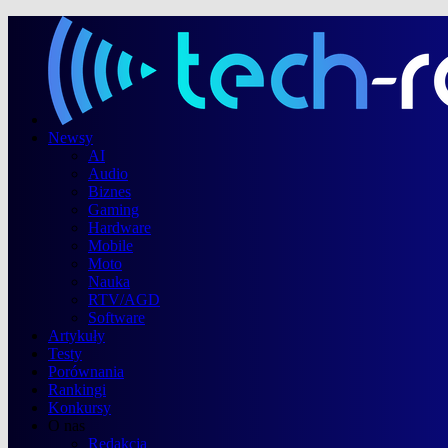
Newsy
AI
Audio
Biznes
Gaming
Hardware
Mobile
Moto
Nauka
RTV/AGD
Software
Artykuły
Testy
Porównania
Rankingi
Konkursy
O nas
Redakcja