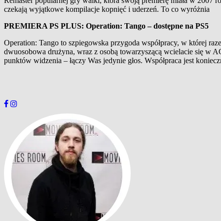
Remaster popularnej gry walki, która swoją premierę miała w 2007 ro
czekają wyjątkowe kompilacje kopnięć i uderzeń. To co wyróżnia
PREMIERA PS PLUS: Operation: Tango – dostępne na PS5
Operation: Tango to szpiegowska przygoda współpracy, w której ra
dwuosobowa drużyna, wraz z osobą towarzyszącą wcielacie się w AG
punktów widzenia – łączy Was jedynie głos. Współpraca jest koniecz