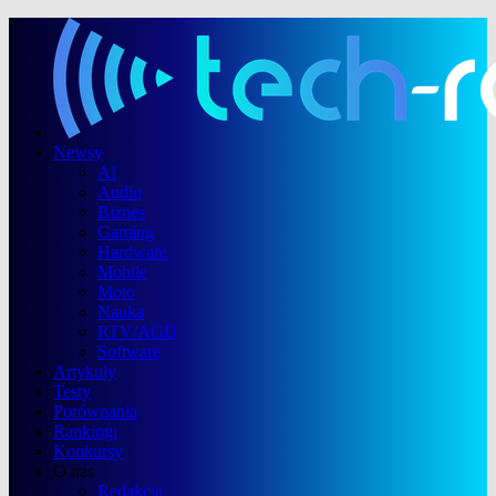
Newsy
AI
Audio
Biznes
Gaming
Hardware
Mobile
Moto
Nauka
RTV/AGD
Software
Artykuły
Testy
Porównania
Rankingi
Konkursy
O nas
Redakcja