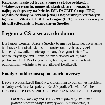
Katowice, miasto od lat uznawane za stolicę polskiego i
światowego esportu, ponownie stanie się areną zmagań
najlepszych graczy na świecie. ESL FACEIT Group (EFG)
ogłosiło, że finały 24. sezonu jednej z najbardziej prestiżowych
lig Counter-Strike 2, ESL Pro League (EPL), po raz pierwszy w
historii odbędą się w legendarnym Spodku.
Legenda CS-a wraca do domu
Dla fanów Counter-Strike’a Spodek to miejsce kultowe. To właśnie
tutaj przez lata pisała się historia profesjonalnych rozgrywek, a
kibice byli świadkami niezapomnianych zagrań i triumfów
największych gwiazd. Teraz, po raz pierwszy od lat, faza
pucharowa ESL Pro League odbędzie się na żywo, z udziałem
publiczności, właśnie w tej wyjątkowej lokalizacji.
Finały z publicznością po latach przerwy
Decyzja o organizacji finałów z kibicami na trybunach jest krokiem,
na który czekała cała społeczność. Jak podkreśla Marc Winther,
Director Game Ecosystems Counter-Strike w ESL FACEIT Group:
Od ponad dekady ESL Pro League pozostaje jednym z
filarów profesjonalnych rozgrywek Counter-Strike, a