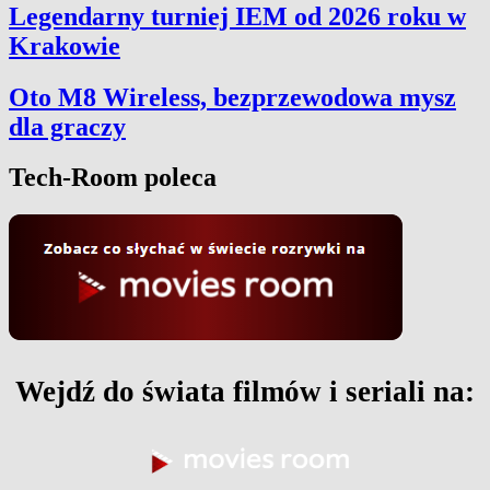
Legendarny turniej IEM od 2026 roku w
Krakowie
Oto M8 Wireless, bezprzewodowa mysz
dla graczy
Tech-Room poleca
Wejdź do świata filmów i seriali na: