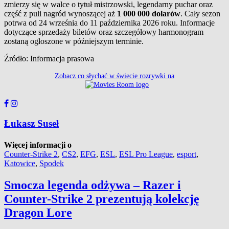
zmierzy się w walce o tytuł mistrzowski, legendarny puchar oraz
część z puli nagród wynoszącej aż
1 000 000 dolarów
. Cały sezon
potrwa od 24 września do 11 października 2026 roku. Informacje
dotyczące sprzedaży biletów oraz szczegółowy harmonogram
zostaną ogłoszone w późniejszym terminie.
Źródło: Informacja prasowa
Zobacz co słychać w świecie rozrywki na
Łukasz Suseł
Więcej informacji o
Counter-Strike 2
,
CS2
,
EFG
,
ESL
,
ESL Pro League
,
esport
,
Katowice
,
Spodek
Smocza legenda odżywa – Razer i
Counter-Strike 2 prezentują kolekcję
Dragon Lore