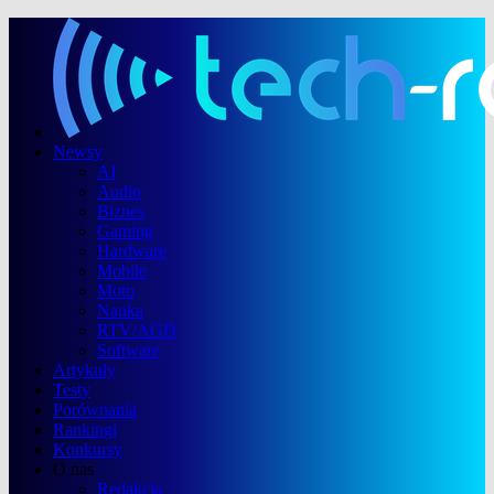
Newsy
AI
Audio
Biznes
Gaming
Hardware
Mobile
Moto
Nauka
RTV/AGD
Software
Artykuły
Testy
Porównania
Rankingi
Konkursy
O nas
Redakcja