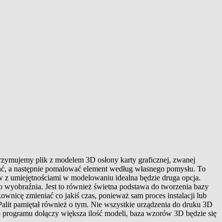
trzymujemy plik z modelem 3D osłony karty graficznej, zwanej
ać, a następnie pomalować element według własnego pomysłu. To
ów z umiejętnościami w modelowaniu idealna będzie druga opcja.
o wyobraźnia. Jest to również świetna podstawa do tworzenia bazy
wnicę zmieniać co jakiś czas, ponieważ sam proces instalacji lub
alit pamiętał również o tym. Nie wszystkie urządzenia do druku 3D
o programu dołączy większa ilość modeli, baza wzorów 3D będzie się