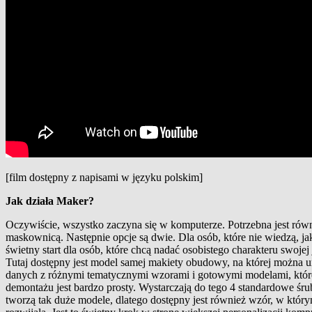
[film dostępny z napisami w języku polskim]
Jak działa Maker?
Oczywiście, wszystko zaczyna się w komputerze. Potrzebna jest równ
maskownicą. Następnie opcje są dwie. Dla osób, które nie wiedzą,
świetny start dla osób, które chcą nadać osobistego charakteru swo
Tutaj dostępny jest model samej makiety obudowy, na której można u
danych z różnymi tematycznymi wzorami i gotowymi modelami, które b
demontażu jest bardzo prosty. Wystarczają do tego 4 standardowe śr
tworzą tak duże modele, dlatego dostępny jest również wzór, w któr