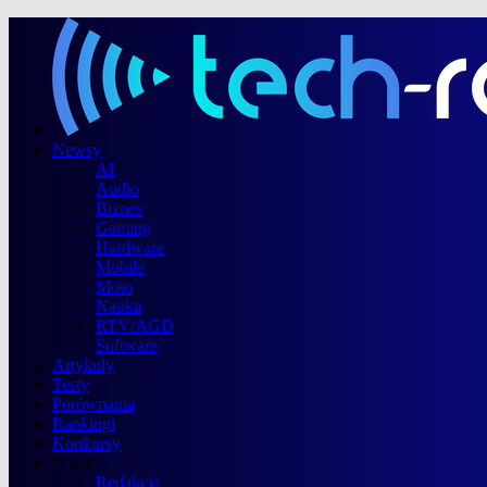
Newsy
AI
Audio
Biznes
Gaming
Hardware
Mobile
Moto
Nauka
RTV/AGD
Software
Artykuły
Testy
Porównania
Rankingi
Konkursy
O nas
Redakcja