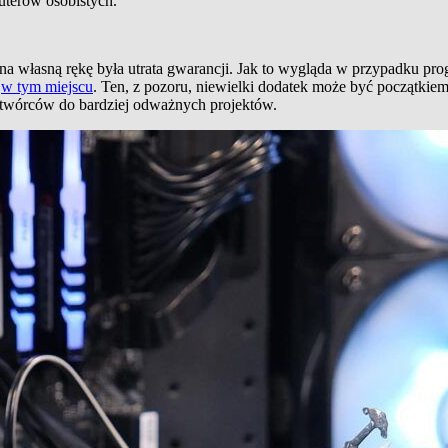
puterów osobistych.
własną rękę była utrata gwarancji. Jak to wygląda w przypadku prog
,
w tym miejscu
. Ten, z pozoru, niewielki dodatek może być początkie
 twórców do bardziej odważnych projektów.