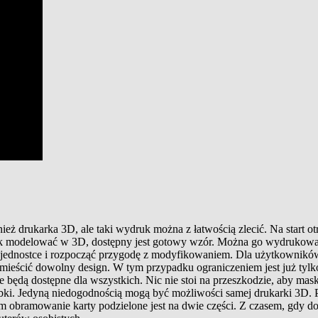
ież drukarka 3D, ale taki wydruk można z łatwością zlecić. Na start o
 jak modelować w 3D, dostępny jest gotowy wzór. Można go wydrukow
jej jednostce i rozpocząć przygodę z modyfikowaniem. Dla użytkownik
mieścić dowolny design. W tym przypadku ograniczeniem jest już tylk
ędą dostępne dla wszystkich. Nic nie stoi na przeszkodzie, aby masko
ubki. Jedyną niedogodnością mogą być możliwości samej drukarki 3D. P
ym obramowanie karty podzielone jest na dwie części. Z czasem, gdy d