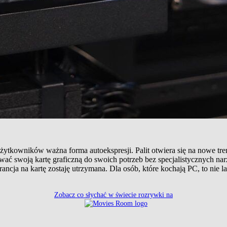
ytkowników ważna forma autoekspresji. Palit otwiera się na nowe tre
ać swoją kartę graficzną do swoich potrzeb bez specjalistycznych 
ancja na kartę zostaję utrzymana. Dla osób, które kochają PC, to nie la
Zobacz co słychać w świecie rozrywki na