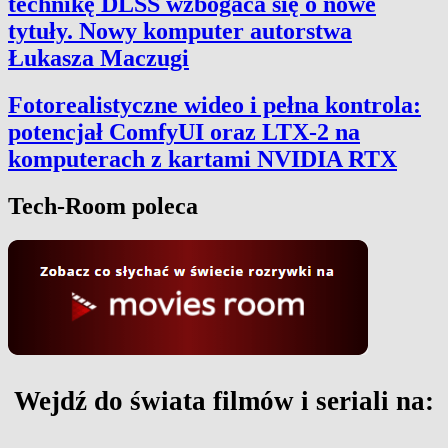
technikę DLSS wzbogaca się o nowe
tytuły. Nowy komputer autorstwa
Łukasza Maczugi
Fotorealistyczne wideo i pełna kontrola:
potencjał ComfyUI oraz LTX-2 na
komputerach z kartami NVIDIA RTX
Tech-Room poleca
Wejdź do świata filmów i seriali na: