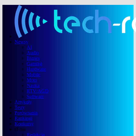
Newsy
AI
Audio
Biznes
Gaming
Hardware
Mobile
Moto
Nauka
RTV/AGD
Software
Artykuły
Testy
Porównania
Rankingi
Konkursy
O nas
Redakcja