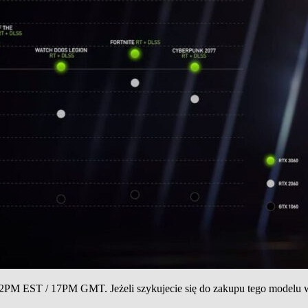
 12PM EST / 17PM GMT. Jeżeli szykujecie się do zakupu tego modelu w 