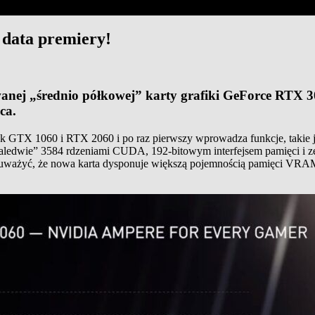
 data premiery!
kiwanej „średnio półkowej” karty grafiki GeForce RTX
ca.
 GTX 1060 i RTX 2060 i po raz pierwszy wprowadza funkcje, takie ja
„zaledwie” 3584 rdzeniami CUDA, 192-bitowym interfejsem pamięci i
ważyć, że nowa karta dysponuje większą pojemnością pamięci VRAM 