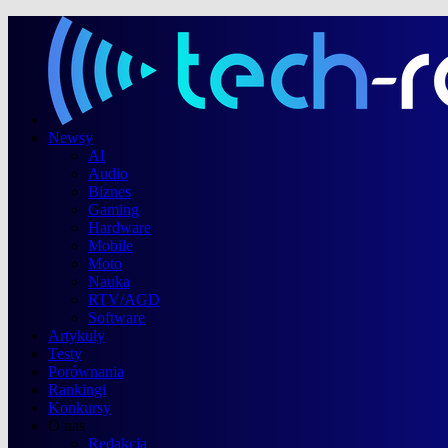
Newsy
AI
Audio
Biznes
Gaming
Hardware
Mobile
Moto
Nauka
RTV/AGD
Software
Artykuły
Testy
Porównania
Rankingi
Konkursy
O nas
Redakcja