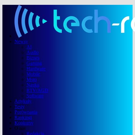
Newsy
AI
Audio
Biznes
Gaming
Hardware
Mobile
Moto
Nauka
RTV/AGD
Software
Artykuły
Testy
Porównania
Rankingi
Konkursy
O nas
Redakcja