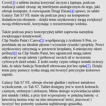
Cover
[3]
z tabletu można korzystać niczym z laptopa, podczas
realizacji zadań ciesząc się interfejsem analogicznym do tego, jaki
oferuje komputer. A rozwiązanie Drugi Ekran
[4]
sprawi, że tablet
Galaxy Tab S7 FE stanie się podczas pracy na komputerze
dodatkowym ekranem – dzięki temu użytkownicy mogą zwiększyć
swoją efektywność, korzystając z rozszerzonego widoku.
Także podczas pracy koncepcyjnej tablet zapewnia narzędzia
zwiększające kreatywność.
Clip Studio Paint i Canva
[5]
współpracują z rysikiem S Pen, co
przekłada się na idealnie płynne i wyraziste rysunki i projekty. Nowi
użytkownicy otrzymują w prezencie bezpłatny, 6-miesięczny okres
próbny
[6]
na Clip Studio Paint, bez ograniczeń mogą zatem
odkrywać swoje talenty i próbować swoich sił w tworzeniu
cyfrowych dzieł sztuki. Z kolei osoby często robiące notatki ucieszy
fakt, że także funkcja Noteshelf oferowana jest bez opłat
[7]
. Dzięki
temu przy pomocy rysika mogą oni tworzyć precyzyjne kolorowe
zapiski.
Galaxy Tab S7 FE, oferuje równie gładkie i stylowe metalowe
wykończenie, co Tab S7. Tablet dostępny jest w trzech kolorach:
czarnym, srebrnym i zielonym. Mimo dużego wyświetlacza tablet
jest smukły i lekki, a przy tym wyposażony w potężną baterię –z
łatwością można więc na nim streamować treści, pracować i
tworzyć bez potrzeby szukania najbliższego gniazdka.