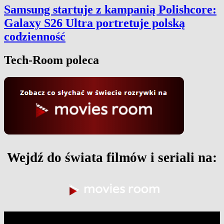
Samsung startuje z kampanią Polishcore:
Galaxy S26 Ultra portretuje polską
codzienność
Tech-Room poleca
Wejdź do świata filmów i seriali na: