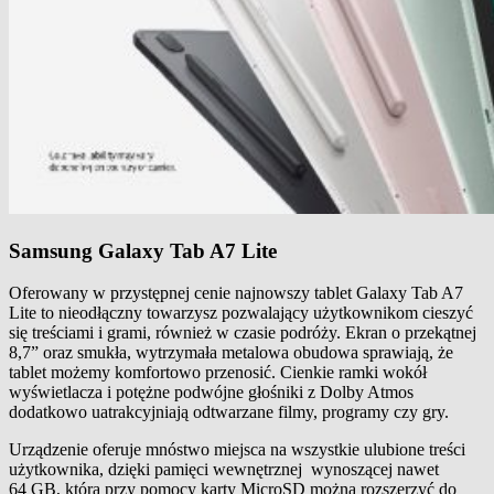
Samsung Galaxy Tab A7 Lite
Oferowany w przystępnej cenie najnowszy tablet Galaxy Tab A7
Lite to nieodłączny towarzysz pozwalający użytkownikom cieszyć
się treściami i grami, również w czasie podróży. Ekran o przekątnej
8,7” oraz smukła, wytrzymała metalowa obudowa sprawiają, że
tablet możemy komfortowo przenosić. Cienkie ramki wokół
wyświetlacza i potężne podwójne głośniki z Dolby Atmos
dodatkowo uatrakcyjniają odtwarzane filmy, programy czy gry.
Urządzenie oferuje mnóstwo miejsca na wszystkie ulubione treści
użytkownika, dzięki pamięci wewnętrznej wynoszącej nawet
64 GB, którą przy pomocy karty MicroSD można rozszerzyć do