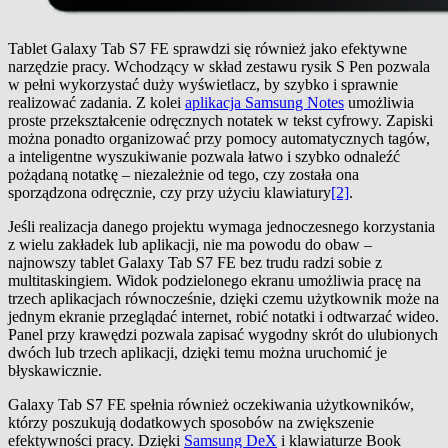
Tablet Galaxy Tab S7 FE sprawdzi się również jako efektywne
narzędzie pracy. Wchodzący w skład zestawu rysik S Pen pozwala
w pełni wykorzystać duży wyświetlacz, by szybko i sprawnie
realizować zadania. Z kolei
aplikacja Samsung Notes
umożliwia
proste przekształcenie odręcznych notatek w tekst cyfrowy. Zapiski
można ponadto organizować przy pomocy automatycznych tagów,
a inteligentne wyszukiwanie pozwala łatwo i szybko odnaleźć
pożądaną notatkę – niezależnie od tego, czy została ona
sporządzona odręcznie, czy przy użyciu klawiatury
[2]
.
Jeśli realizacja danego projektu wymaga jednoczesnego korzystania
z wielu zakładek lub aplikacji, nie ma powodu do obaw –
najnowszy tablet Galaxy Tab S7 FE bez trudu radzi sobie z
multitaskingiem. Widok podzielonego ekranu umożliwia pracę na
trzech aplikacjach równocześnie, dzięki czemu użytkownik może na
jednym ekranie przeglądać internet, robić notatki i odtwarzać wideo.
Panel przy krawędzi pozwala zapisać wygodny skrót do ulubionych
dwóch lub trzech aplikacji, dzięki temu można uruchomić je
błyskawicznie.
Galaxy Tab S7 FE spełnia również oczekiwania użytkowników,
którzy poszukują dodatkowych sposobów na zwiększenie
efektywności pracy. Dzięki
Samsung DeX
i klawiaturze Book