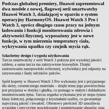
Podczas globalnej premiery, Huawei zaprezentował
dwa modele z nowej, flagowej serii smartwatchy
Huawei Watch 3, działającej w oparciu o system
operacyjny HarmonyOS. Huawei Watch 3 Pro i
Watch 3, oprócz długiego czasu pracy na jednym
ładowaniu i funkcji monitorowania zdrowia i
aktywności fizycznej, wyposażony jest w nowe
funkcje, w tym mierzenia temperatury ciała,
wykrywania upadku czy czujnik mycia rąk.
Szlachetny design i wygoda użytkowania
Tarcza smartwatchy z serii Watch 3 pokryta jest wysokiej jakości
szkłem, a sama tarcza ma zakrzywione krawędzie. Dzięki
zastosowaniu nanopowłoki ochronnej, wyświetlacz jest odporny na
zarysowania i ślady odcisków palców.
Spód koperty w Huawei Watch 3 Pro wykonany jest z przyjaznego
dla skóry, ceramicznego materiału – dzięki temu jego powierzchnia
jest przyjazna w dotyku i gładka, co pomaga w stałym i dokładnym
monitorowaniu tętna. Tarcza zegarka wykonana jest ze stopu tytanu
klasy lotniczej, połączonego z kryształami szafiru, co gwarantuje
najwyższą jakość i trwałość. Obrotowy pierścień 3D umożliwia
wygodne i precyzyjne powiększanie i pomniejszanie obrazów oraz