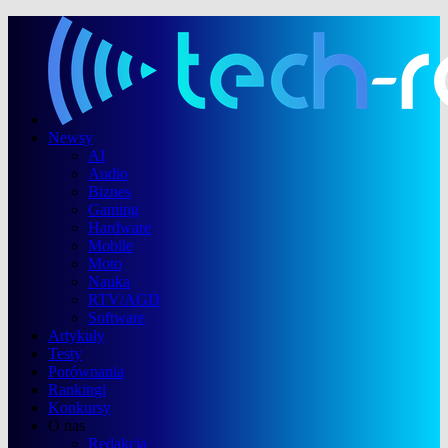
Newsy
AI
Audio
Biznes
Gaming
Hardware
Mobile
Moto
Nauka
RTV/AGD
Software
Artykuły
Testy
Porównania
Rankingi
Konkursy
O nas
Redakcja