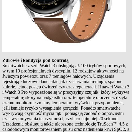
Zdrowie i kondycja pod kontrolą
Smartwatche z serii Watch 3 obsługują aż 100 trybów sportowych,
w tym 19 profesjonalnych dyscyplin, 12 rodzajów aktywności na
świeżym powietrzu oraz 7 treningów halowych. Urządzenia
rejestrują kluczowe dane takie jak czas trwania treningu, spalone
kalorie, tętno, postęp ćwiczeń czy czas regeneracji. Huawei Watch 3
i Watch 3 Pro wyposażone są w precyzyjny czujnik, który wykrywa
temperaturę skóry na nadgarstku oraz temperaturę otoczenia, dzięki
czemu monitoruje zmiany temperatur i wyświetla przypomnienia,
jeśli istnieje ryzyko wystąpienia gorączki. Ponadto smartwatche
wykrywają czynność mycia rąk i pomagają zadbać o odpowiedni
czas wykonywania tej czynności, czyli co najmniej 20 sekund.
Urządzenia obsługują także ulepszoną technologię TruSeen™ 4.5 z
całodobowym monitorowaniem pulsu oraz natlenienia krwi SpO2, a