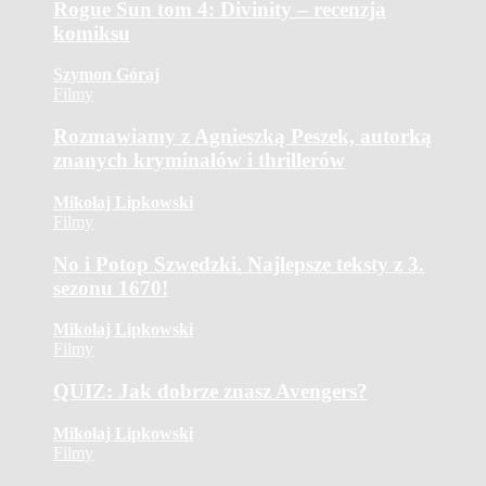
Rogue Sun tom 4: Divinity – recenzja
komiksu
Szymon Góraj
Filmy
Rozmawiamy z Agnieszką Peszek, autorką
znanych kryminałów i thrillerów
Mikołaj Lipkowski
Filmy
No i Potop Szwedzki. Najlepsze teksty z 3.
sezonu 1670!
Mikołaj Lipkowski
Filmy
QUIZ: Jak dobrze znasz Avengers?
Mikołaj Lipkowski
Filmy