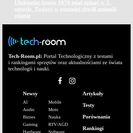
Ulubieniec fanów 1670 miał zginąć w 2.
sezonie. Twórcy w ostatniej chwili zmienili
zdanie
Tech-Room.pl:
Portal Technologiczny z testami
i rankingami sprzętów oraz aktualnościami ze świata
technologii i nauki.
Newsy
Artykuły
AI
Mobile
Testy
Audio
Moto
Porównania
Biznes
Nauka
Gaming
RTV/AGD
Rankingi
Hardware
Software