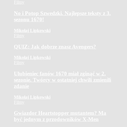
Filmy
No i Potop Szwedzki. Najlepsze teksty z 3.
sezonu 1670!
Mikołaj Lipkowski
Filmy
QUIZ: Jak dobrze znasz Avengers?
Mikołaj Lipkowski
Filmy
Ulubieniec fanów 1670 miał zginąć w 2.
sezonie. Twórcy w ostatniej chwili zmienili
zdanie
Mikołaj Lipkowski
Filmy
Gwiazdor Heartstopper mutantem? Ma
być jednym z przodowników X-Men