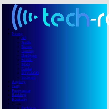
Newsy
AI
Audio
Biznes
Gaming
Hardware
Mobile
Moto
Nauka
RTV/AGD
Software
Artykuły
Testy
Porównania
Rankingi
Konkursy
O nas
Redakcja