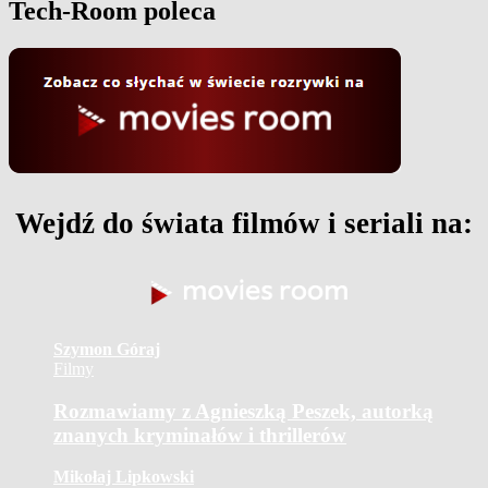
Tech-Room poleca
Wejdź do świata filmów i seriali na:
Szymon Góraj
Filmy
Rozmawiamy z Agnieszką Peszek, autorką
znanych kryminałów i thrillerów
Mikołaj Lipkowski