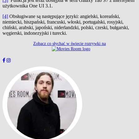
[3]
Funkcja jest teraz dostępna w serii Galaxy Tab S7 z interfejsem
użytkownika One UI 3.1.
[4]
Obsługiwane są następujące języki: angielski, koreański,
niemiecki, hiszpański, francuski, włoski, portugalski, rosyjski,
chiński, arabski, japoński, niderlandzki, polski, czeski, bułgarski,
węgierski, indonezyjski i turecki.
Zobacz co słychać w świecie rozrywki na