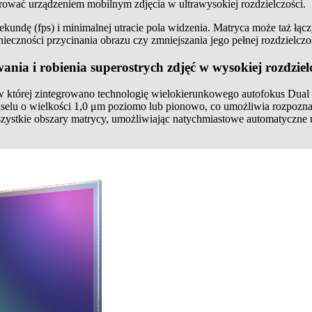
trować urządzeniem mobilnym zdjęcia w ultrawysokiej rozdzielczości.
dę (fps) i minimalnej utracie pola widzenia. Matryca może taż łączyć
eczności przycinania obrazu czy zmniejszania jego pełnej rozdzielczo
 i robienia superostrych zdjęć w wysokiej rozdzielc
której zintegrowano technologię wielokierunkowego autofokus Dual P
selu o wielkości 1,0 μm poziomo lub pionowo, co umożliwia rozpozna
stkie obszary matrycy, umożliwiając natychmiastowe automatyczne ust