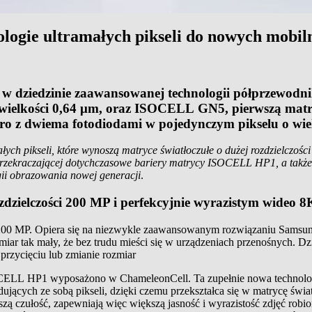
gie ultramałych pikseli do nowych mobiln
r w dziedzinie zaawansowanej technologii półprzewodn
wielkości 0,64 μm, oraz ISOCELL GN5, pierwszą matry
ro z dwiema fotodiodami w pojedynczym pikselu o wiel
łych pikseli, które wynoszą matryce światłoczułe o dużej rozdzielczośc
przekraczającej dotychczasowe bariery matrycy ISOCELL HP1, a takż
gii obrazowania nowej generacji
.
zielczości 200 MP i perfekcyjnie wyrazistym wideo 8
00 MP. Opiera się na niezwykle zaawansowanym rozwiązaniu Samsung
iar tak mały, że bez trudu mieści się w urządzeniach przenośnych. D
przycięciu lub zmianie rozmiar
CELL HP1 wyposażono w ChameleonCell. Ta zupełnie nowa technologia
iadujących ze sobą pikseli, dzięki czemu przekształca się w matrycę św
szą czułość, zapewniają więc większą jasność i wyrazistość zdjęć ro