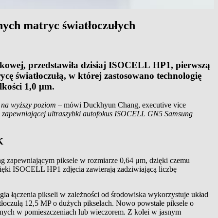
ych matryc światłoczułych
ikowej, przedstawiła dzisiaj ISOCELL HP1, pierwszą
cę światłoczułą, w której zastosowano technologię
kości 1,0 μm.
i na wyższy poziom
– mówi Duckhyun Chang, executive vice
e zapewniającej ultraszybki autofokus ISOCELL GN5 Samsung
K
 zapewniającym piksele w rozmiarze 0,64 μm, dzięki czemu
zięki ISOCELL HP1 zdjęcia zawierają zadziwiającą liczbę
 łączenia pikseli w zależności od środowiska wykorzystuje układ
iatłoczułą 12,5 MP o dużych pikselach. Nowo powstałe piksele o
bionych w pomieszczeniach lub wieczorem. Z kolei w jasnym