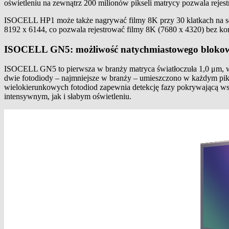
oświetleniu na zewnątrz 200 milionów pikseli matrycy pozwala rejes
ISOCELL HP1 może także nagrywać filmy 8K przy 30 klatkach na sekun
8192 x 6144, co pozwala rejestrować filmy 8K (7680 x 4320) bez koni
ISOCELL GN5: możliwość natychmiastowego blokowania
ISOCELL GN5 to pierwsza w branży matryca światłoczuła 1,0 μm, w 
dwie fotodiody – najmniejsze w branży – umieszczono w każdym pik
wielokierunkowych fotodiod zapewnia detekcję fazy pokrywającą wszy
intensywnym, jak i słabym oświetleniu.