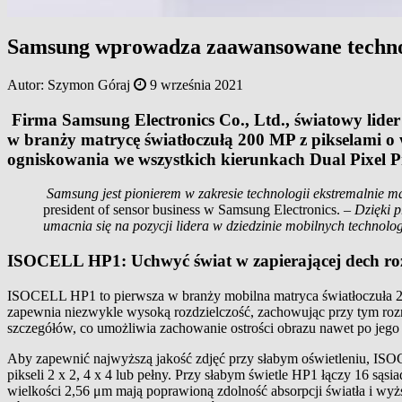
Samsung wprowadza zaawansowane technolo
Autor:
Szymon Góraj
9 września 2021
Firma Samsung Electronics Co., Ltd., światowy lide
w branży matrycę światłoczułą 200 MP z pikselami o 
ogniskowania we wszystkich kierunkach Dual Pixel P
Samsung jest pionierem w zakresie technologii ekstremalnie ma
president of sensor business w Samsung Electronics. –
Dzięki 
umacnia się na pozycji lidera w dziedzinie mobilnych technolo
ISOCELL HP1: Uchwyć świat w zapierającej dech rozd
ISOCELL HP1 to pierwsza w branży mobilna matryca światłoczuła 2
zapewnia niezwykle wysoką rozdzielczość, zachowując przy tym rozm
szczegółów, co umożliwia zachowanie ostrości obrazu nawet po jego 
Aby zapewnić najwyższą jakość zdjęć przy słabym oświetleniu, ISO
pikseli 2 x 2, 4 x 4 lub pełny. Przy słabym świetle HP1 łączy 16 sąs
wielkości 2,56 μm mają poprawioną zdolność absorpcji światła i wyż