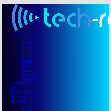
Newsy
AI
Audio
Biznes
Gaming
Hardware
Mobile
Moto
Nauka
RTV/AGD
Software
Artykuły
Testy
Porównania
Rankingi
Konkursy
O nas
Redakcja