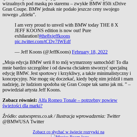
wizualnych pod maską po staremu – zwykłe BMW 850i xDrive
Gran Coupe. BMW jednak nie podało jeszcze ceny swojego
nowego „dzieła”.
I am very proud to unveil with BMW today THE 8 X
JEFF KOONS edition is now out! Pure
exhilaration!
#the8xjeffkoons
pic.twitter.com/tCDv7IWEdf
— Jeff Koons (@JeffKoons)
February 18, 2022
„Moja edycja BMW serii 8 to mój wymarzony samochód! To dla
mnie bardzo szczególne i od dawna chciałem stworzyć specjalną
edycję BMW. Jest sportowy i krzykliwy, a także minimalistyczny i
koncepcyjny. Nie mogę się doczekać, kiedy będę nim jeździł i mam
nadzieję, że ludziom spodoba się Gran Coupe tak samo jak mi. ” –
powiedział artysta Jeff Koons.
Zobacz również:
Alfa Romeo Tonale – potrzebny powiew
świeżości dla marki?
Źródło: autoexpress.co.uk / Ilustracja wprowadzenia:
Twitter
@BMWUSA Twitter
Zobacz co słychać w świecie rozrywki na