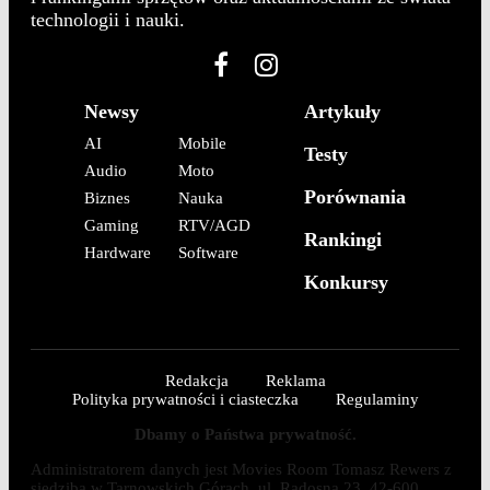
technologii i nauki.
Newsy
Artykuły
AI
Mobile
Testy
Audio
Moto
Porównania
Biznes
Nauka
Gaming
RTV/AGD
Rankingi
Hardware
Software
Konkursy
Redakcja
Reklama
Polityka prywatności i ciasteczka
Regulaminy
Dbamy o Państwa prywatność.
Administratorem danych jest Movies Room Tomasz Rewers z
siedzibą w Tarnowskich Górach, ul. Radosna 23, 42-600.