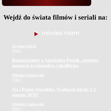
Wejdź do świata filmów i seriali na:
Szymon Góraj
Filmy
Rozmawiamy z Agnieszką Peszek, autorką
znanych kryminałów i thrillerów
Mikołaj Lipkowski
Filmy
No i Potop Szwedzki. Najlepsze teksty z 3.
sezonu 1670!
Mikołaj Lipkowski
Filmy