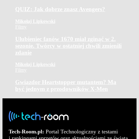
QUIZ: Jak dobrze znasz Avengers?
Mikołaj Lipkowski
Filmy
Ulubieniec fanów 1670 miał zginąć w 2.
sezonie. Twórcy w ostatniej chwili zmienili
zdanie
Mikołaj Lipkowski
Filmy
Gwiazdor Heartstopper mutantem? Ma
być jednym z przodowników X-Men
Tech-Room.pl:
Portal Technologiczny z testami
i rankingami sprzętów oraz aktualnościami ze świata