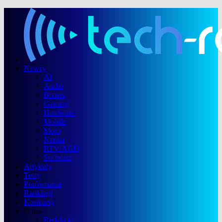
Newsy
AI
Audio
Biznes
Gaming
Hardware
Mobile
Moto
Nauka
RTV/AGD
Software
Artykuły
Testy
Porównania
Rankingi
Konkursy
O nas
Redakcja