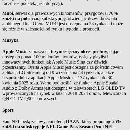
rocznie + podatek, jeśli dotyczy).
Mubi
, serwis dla prawdziwych kinomanów, przygotował
70%
zniżki na półroczną subskrypcję
, otwierając drzwi do świata
ambitnego kina. Oferta MUBI jest dostępna na 28 rynkach i może
się różnić w zależności od rynku i tygodnia promocji.
Muzyka
Apple Music
zaprasza na
trzymiesięczny okres próbny
, dając
dostęp do ponad 100 milionów utworów, tysięcy playlist i
innowacyjnych funkcji jak Apple Music Sing czy dźwięk
przestrzenny. Oferta Apple Music jest dostępna za pośrednictwem
aplikacji LG Streaming od 9 września na 44 rynkach, a także
bezpośrednio z aplikacji Apple Music na 137 rynkach do 30
kwietnia 2025 roku. Warto podkreślić, że funkcja Apple Spatial
Audio z Dolby Atmos jest dostępna w telewizorach LG OLED TV
wprowadzonych na rynek w latach 2018-2024 oraz w telewizorach
QNED TV Q90T i nowszych.
Sport
Fani NFL będą zachwyceni ofertą
DAZN
, który proponuje
25%
zniżki na subskrypcje NFL Game Pass Season Pro i NFL