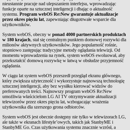
nieustannie pracuje nad ulepszaniem interfejsu, wprowadzając
funkcje oparte na sztucznej inteligencji i dbając o aktualność
systemu.
Program webOS Re:New gwarantuje aktualizacje
przez okres pięciu lat
, zapewniając długotrwałe wsparcie dla
użytkowników.
System webOS, obecny w
ponad 4000 partnerskich produktach
w 180 krajach
, stał się centralnym punktem domowej rozrywki dla
milionów aktywnych użytkowników. Jego popularność rośnie,
stopniowo zastępując tradycyjne metody oglądania telewizji. Od
momentu wprowadzenia na rynek, system webOS ewoluował, aby
przekształcić domową rozrywkę w łatwą w obsłudze przyjemność
oglądania.
W ciągu lat system webOS przeszedł przegląd ekranu głównego,
który zwiększa użyteczność i wykorzystuje najnowszą technologię
sztucznej inteligencji, aby bez wysiłku kierować widzów do
preferowanych treści. Najnowszy program webOS Re:New
umożliwia właścicielom LG AI TV otrzymywanie aktualizacji
telewizorów przez okres pięciu lat, wzbogacając wrażenia
użytkownika dla szerszego grona odbiorców.
System webOS jest obecnie dostępny nie tylko w telewizorach LG,
ale także w ekranach lifestyle’owych, takich jak StanbyME i
StanbyME Go. Czas użytkowania systemu znacznie wzrósł, a