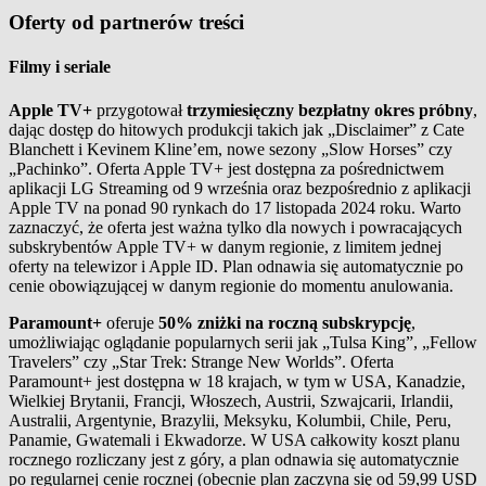
Oferty od partnerów treści
Filmy i seriale
Apple TV+
przygotował
trzymiesięczny bezpłatny okres próbny
,
dając dostęp do hitowych produkcji takich jak „Disclaimer” z Cate
Blanchett i Kevinem Kline’em, nowe sezony „Slow Horses” czy
„Pachinko”. Oferta Apple TV+ jest dostępna za pośrednictwem
aplikacji LG Streaming od 9 września oraz bezpośrednio z aplikacji
Apple TV na ponad 90 rynkach do 17 listopada 2024 roku. Warto
zaznaczyć, że oferta jest ważna tylko dla nowych i powracających
subskrybentów Apple TV+ w danym regionie, z limitem jednej
oferty na telewizor i Apple ID. Plan odnawia się automatycznie po
cenie obowiązującej w danym regionie do momentu anulowania.
Paramount+
oferuje
50% zniżki na roczną subskrypcję
,
umożliwiając oglądanie popularnych serii jak „Tulsa King”, „Fellow
Travelers” czy „Star Trek: Strange New Worlds”. Oferta
Paramount+ jest dostępna w 18 krajach, w tym w USA, Kanadzie,
Wielkiej Brytanii, Francji, Włoszech, Austrii, Szwajcarii, Irlandii,
Australii, Argentynie, Brazylii, Meksyku, Kolumbii, Chile, Peru,
Panamie, Gwatemali i Ekwadorze. W USA całkowity koszt planu
rocznego rozliczany jest z góry, a plan odnawia się automatycznie
po regularnej cenie rocznej (obecnie plan zaczyna się od 59,99 USD