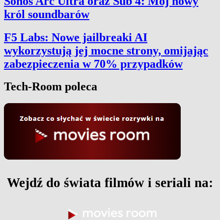
Sonos Arc Ultra oraz Sub 4: Mój nowy
król soundbarów
F5 Labs: Nowe jailbreaki AI
wykorzystują jej mocne strony, omijając
zabezpieczenia w 70% przypadków
Tech-Room poleca
Wejdź do świata filmów i seriali na: