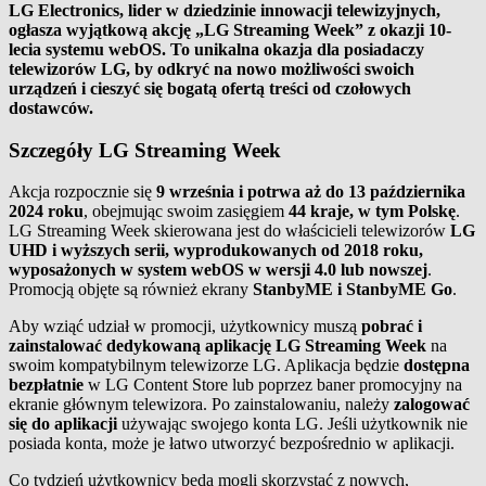
LG Electronics, lider w dziedzinie innowacji telewizyjnych,
ogłasza wyjątkową akcję „LG Streaming Week” z okazji 10-
lecia systemu webOS. To unikalna okazja dla posiadaczy
telewizorów LG, by odkryć na nowo możliwości swoich
urządzeń i cieszyć się bogatą ofertą treści od czołowych
dostawców.
Szczegóły LG Streaming Week
Akcja rozpocznie się
9 września i potrwa aż do 13 października
2024 roku
, obejmując swoim zasięgiem
44 kraje, w tym Polskę
.
LG Streaming Week skierowana jest do właścicieli telewizorów
LG
UHD i wyższych serii, wyprodukowanych od 2018 roku,
wyposażonych w system webOS w wersji 4.0 lub nowszej
.
Promocją objęte są również ekrany
StanbyME i StanbyME Go
.
Aby wziąć udział w promocji, użytkownicy muszą
pobrać i
zainstalować dedykowaną aplikację LG Streaming Week
na
swoim kompatybilnym telewizorze LG. Aplikacja będzie
dostępna
bezpłatnie
w LG Content Store lub poprzez baner promocyjny na
ekranie głównym telewizora. Po zainstalowaniu, należy
zalogować
się do aplikacji
używając swojego konta LG. Jeśli użytkownik nie
posiada konta, może je łatwo utworzyć bezpośrednio w aplikacji.
Co tydzień użytkownicy będą mogli skorzystać z nowych,