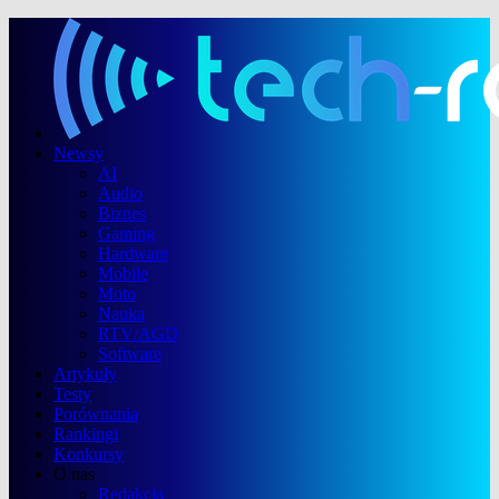
Newsy
AI
Audio
Biznes
Gaming
Hardware
Mobile
Moto
Nauka
RTV/AGD
Software
Artykuły
Testy
Porównania
Rankingi
Konkursy
O nas
Redakcja