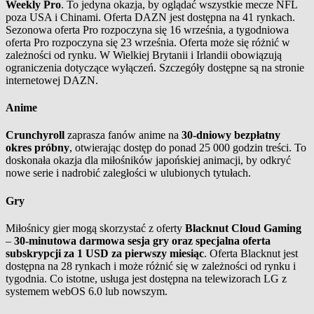
Weekly Pro
. To jedyna okazja, by oglądać wszystkie mecze NFL
poza USA i Chinami. Oferta DAZN jest dostępna na 41 rynkach.
Sezonowa oferta Pro rozpoczyna się 16 września, a tygodniowa
oferta Pro rozpoczyna się 23 września. Oferta może się różnić w
zależności od rynku. W Wielkiej Brytanii i Irlandii obowiązują
ograniczenia dotyczące wyłączeń. Szczegóły dostępne są na stronie
internetowej DAZN.
Anime
Crunchyroll
zaprasza fanów anime na
30-dniowy bezpłatny
okres próbny
, otwierając dostęp do ponad 25 000 godzin treści. To
doskonała okazja dla miłośników japońskiej animacji, by odkryć
nowe serie i nadrobić zaległości w ulubionych tytułach.
Gry
Miłośnicy gier mogą skorzystać z oferty
Blacknut Cloud Gaming
–
30-minutowa darmowa sesja gry oraz specjalna oferta
subskrypcji za 1 USD za pierwszy miesiąc
. Oferta Blacknut jest
dostępna na 28 rynkach i może różnić się w zależności od rynku i
tygodnia. Co istotne, usługa jest dostępna na telewizorach LG z
systemem webOS 6.0 lub nowszym.