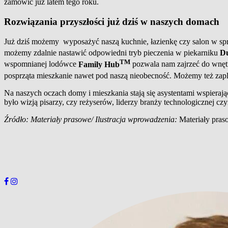
zamówić już latem tego roku.
Rozwiązania przyszłości już dziś w naszych domach
Już dziś możemy wyposażyć naszą kuchnie, łazienkę czy salon w sp
możemy zdalnie nastawić odpowiedni tryb pieczenia w piekarniku
Du
TM
wspomnianej lodówce
Family Hub
pozwala nam zajrzeć do wnętr
posprząta mieszkanie nawet pod naszą nieobecność. Możemy też zapl
Na naszych oczach domy i mieszkania stają się asystentami wspiera
było wizją pisarzy, czy reżyserów, liderzy branży technologicznej czy
Źródło:
Materiały prasowe
/ Ilustracja wprowadzenia:
Materiały pra