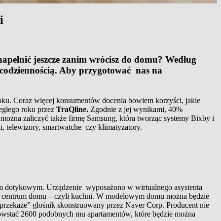
i
napełnić jeszcze zanim wrócisz do domu? Według
zą codziennością. Aby przygotować nas na
ku. Coraz więcej konsumentów docenia bowiem korzyści, jakie
egłego roku przez
TraQline.
Zgodnie z jej wynikami, 40%
żna zaliczyć także firmę Samsung, która tworząc systemy Bixby i
, telewizory, smartwatche czy klimatyzatory.
dotykowym. Urządzenie wyposażono w wirtualnego asystenta
 w centrum domu – czyli kuchni. W modelowym domu można będzie
,,przekaże” głośnik skonstruowany przez Naver Corp. Producent nie
powstać 2600 podobnych mu apartamentów, które będzie można