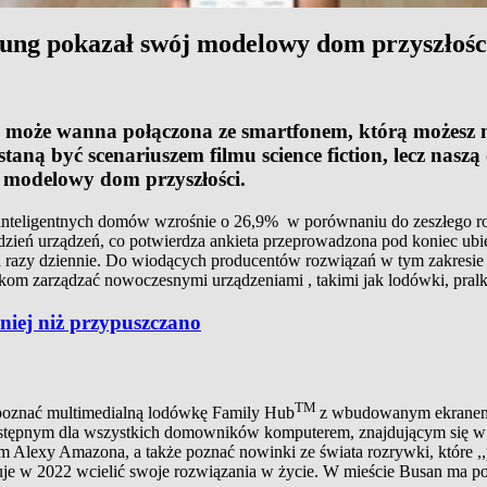
msung pokazał swój modelowy dom przyszłośc
a może wanna połączona ze smartfonem, którą możesz 
aną być scenariuszem filmu science fiction, lecz nas
 modelowy dom przyszłości.
inteligentnych domów wzrośnie o 26,9% w porównaniu do zeszłego ro
dzień urządzeń, co potwierdza ankieta przeprowadzona pod koniec ubi
zy dziennie. Do wiodących producentów rozwiązań w tym zakresie mo
ikom zarządzać nowoczesnymi urządzeniami , takimi jak lodówki, pralki
iej niż przypuszczano
TM
poznać multimedialną lodówkę Family Hub
z wbudowanym ekranem 
 dostępnym dla wszystkich domowników komputerem, znajdującym się
wem Alexy Amazona, a także poznać nowinki ze świata rozrywki, które 
uje w 2022 wcielić swoje rozwiązania w życie. W mieście Busan ma 