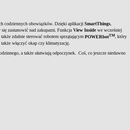
ch codziennych obowiązków. Dzięki aplikacji
SmartThings
,
 się zastanowić nad zakupami. Funkcja
View Inside
we wcześniej
TM
także zdalnie sterować robotem sprzątającym
POWERbot
, który
a także włączyć okap czy klimatyzację.
odzinnego, a także ułatwiają odpoczynek. Coś, co jeszcze niedawno