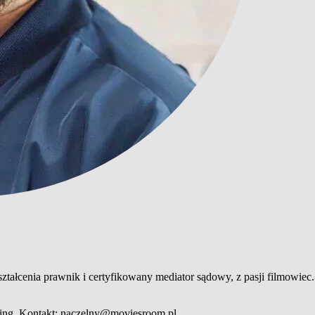
ztałcenia prawnik i certyfikowany mediator sądowy, z pasji filmowiec
eting. Kontakt: naczelny@moviesroom.pl