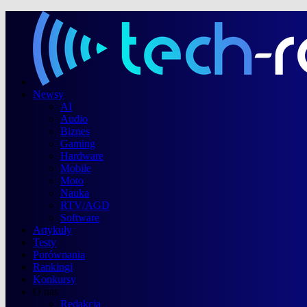
Newsy
AI
Audio
Biznes
Gaming
Hardware
Mobile
Moto
Nauka
RTV/AGD
Software
Artykuły
Testy
Porównania
Rankingi
Konkursy
O nas
Redakcja