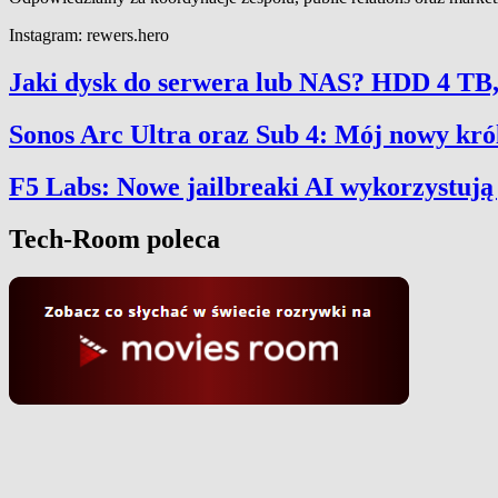
Instagram: rewers.hero
Jaki dysk do serwera lub NAS? HDD 4 TB
Sonos Arc Ultra oraz Sub 4: Mój nowy kr
F5 Labs: Nowe jailbreaki AI wykorzystują
Tech-Room poleca