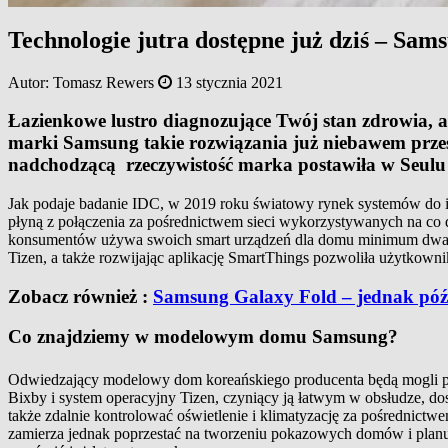
Technologie jutra dostępne już dziś – Sa
Autor:
Tomasz Rewers
13 stycznia 2021
Łazienkowe lustro diagnozujące Twój stan zdrowia, 
marki Samsung takie rozwiązania już niebawem przest
nadchodzącą rzeczywistość marka postawiła w Seulu
Jak podaje badanie IDC, w 2019 roku światowy rynek systemów do 
płyną z połączenia za pośrednictwem sieci wykorzystywanych na co 
konsumentów używa swoich smart urządzeń dla domu minimum dwa ra
Tizen, a także rozwijając aplikację SmartThings pozwoliła użytkown
Zobacz również :
Samsung Galaxy Fold – jednak późn
Co znajdziemy w modelowym domu Samsung?
Odwiedzający modelowy dom koreańskiego producenta będą mogli 
Bixby i system operacyjny Tizen, czyniący ją łatwym w obsłudze,
także zdalnie kontrolować oświetlenie i klimatyzację za pośrednict
zamierza jednak poprzestać na tworzeniu pokazowych domów i plan