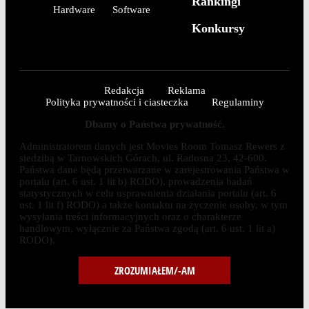
Rankingi
Hardware
Software
Konkursy
Redakcja
Reklama
Polityka prywatności i ciasteczka
Regulaminy
Dbamy o Państwa prywatność.
Administratorem danych jest Movies Room Tomasz Rewers z
siedzibą w Tarnowskich Górach, ul. Radosna 23, 42-600.
Państwa dane będą przetwarzane w zarejestrowania Państwa w
portalu (art. 6 ust. 1 lit b) RODO), prowadzenia badań
statystycznych w celu usprawnienia działania portalu (art. 6
ust. 1 lit f) RODO) a także kontaktu na życzenie osoby, w tym
wysyłania treści informacyjnych oraz o charakterze
handlowym, wyłącznie za Państwa zgodą (art. 6 ust. 1 lit a)
RODO).
ZROZUMIAŁEM/-AM