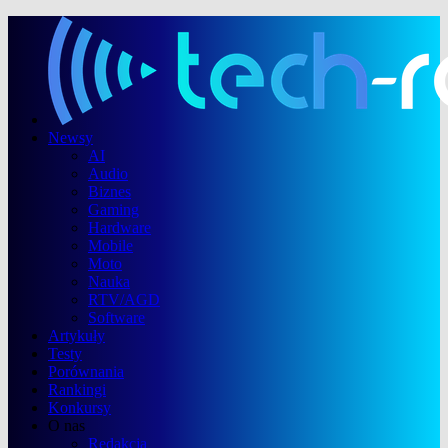
Newsy
AI
Audio
Biznes
Gaming
Hardware
Mobile
Moto
Nauka
RTV/AGD
Software
Artykuły
Testy
Porównania
Rankingi
Konkursy
O nas
Redakcja