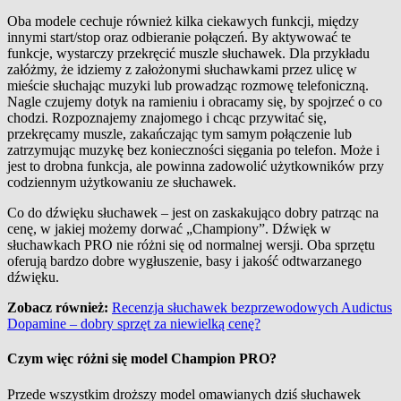
Oba modele cechuje również kilka ciekawych funkcji, między
innymi start/stop oraz odbieranie połączeń. By aktywować te
funkcje, wystarczy przekręcić muszle słuchawek. Dla przykładu
załóżmy, że idziemy z założonymi słuchawkami przez ulicę w
mieście słuchając muzyki lub prowadząc rozmowę telefoniczną.
Nagle czujemy dotyk na ramieniu i obracamy się, by spojrzeć o co
chodzi. Rozpoznajemy znajomego i chcąc przywitać się,
przekręcamy muszle, zakańczając tym samym połączenie lub
zatrzymując muzykę bez konieczności sięgania po telefon. Może i
jest to drobna funkcja, ale powinna zadowolić użytkowników przy
codziennym użytkowaniu ze słuchawek.
Co do dźwięku słuchawek – jest on zaskakująco dobry patrząc na
cenę, w jakiej możemy dorwać „Championy”. Dźwięk w
słuchawkach PRO nie różni się od normalnej wersji. Oba sprzętu
oferują bardzo dobre wygłuszenie, basy i jakość odtwarzanego
dźwięku.
Zobacz również:
Recenzja słuchawek bezprzewodowych Audictus
Dopamine – dobry sprzęt za niewielką cenę?
Czym więc różni się model Champion PRO?
Przede wszystkim droższy model omawianych dziś słuchawek