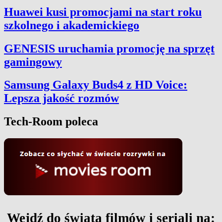
Huawei kusi promocjami na start roku
szkolnego i akademickiego
GENESIS uruchamia promocję na sprzęt
gamingowy
Samsung Galaxy Buds4 z HD Voice:
Lepsza jakość rozmów
Tech-Room poleca
Wejdź do świata filmów i seriali na: