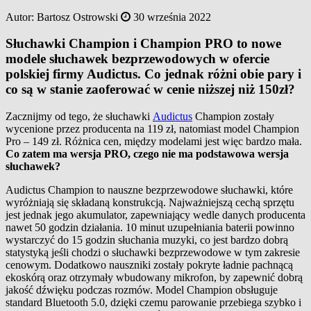
Autor:
Bartosz Ostrowski
30 września 2022
Słuchawki Champion i Champion PRO to nowe
modele słuchawek bezprzewodowych w ofercie
polskiej firmy Audictus. Co jednak różni obie pary i
co są w stanie zaoferować w cenie niższej niż 150zł?
Zacznijmy od tego, że słuchawki
Audictus
Champion zostały
wycenione przez producenta na 119 zł, natomiast model Champion
Pro – 149 zł. Różnica cen, między modelami jest więc bardzo mała.
Co zatem ma wersja PRO, czego nie ma podstawowa wersja
słuchawek?
Audictus Champion to nauszne bezprzewodowe słuchawki, które
wyróżniają się składaną konstrukcją. Najważniejszą cechą sprzętu
jest jednak jego akumulator, zapewniający wedle danych producenta
nawet 50 godzin działania. 10 minut uzupełniania baterii powinno
wystarczyć do 15 godzin słuchania muzyki, co jest bardzo dobrą
statystyką jeśli chodzi o słuchawki bezprzewodowe w tym zakresie
cenowym. Dodatkowo nauszniki zostały pokryte ładnie pachnącą
ekoskórą oraz otrzymały wbudowany mikrofon, by zapewnić dobrą
jakość dźwięku podczas rozmów. Model Champion obsługuje
standard Bluetooth 5.0, dzięki czemu parowanie przebiega szybko i