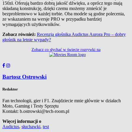
150zł. Oferują bardzo dobrą jakość dźwięku, a oprócz tego mają
składaną konstrukcję, dzięki czemu możemy zmieścić je
bezproblemowo w każdej torbie. Oba modele są godne polecenia,
ze wskazaniem na wersje PRO w przypadku bardziej
wymagających użytkowników.
Zobacz również:
Recenzja głośnika Audictus Aurora Pro – dobry
głośnik na letnie wypady?
Zobacz co słychać w świecie rozrywki na
Bartosz Ostrowski
Redaktor
Fan technologii, gier i F1. Znajdziecie mnie głównie w działach
Moto, Gaming i Testy Sprzętu
Kontakt: b.ostrowski@tech-room.pl
Więcej informacji o
Audictus
,
słuchawki
,
test