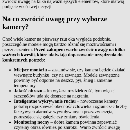
zwrócić uwagę na kilka najważniejszych elementów, które ułatwią
podjęcie właściwej decyzji.
Na co zwrócić uwagę przy wyborze
kamery?
Choć wiele kamer na pierwszy rzut oka wygląda podobnie,
poszczególne modele mogą bardzo różnić się możliwościami i
przeznaczeniem.
Przed zakupem warto zwrócić uwagę na kilka
ważnych kwestii, które ułatwiają dopasowanie urządzenia do
konkretnych potrzeb:
Miejsce montażu
– zastanów się, czy kamera będzie działać
wewnątrz budynku, czy na zewnątrz. Modele zewnętrzne
powinny być odporne na deszcz, pył, śnieg i zmienne
temperatury.
Jakość obrazu
– im wyższa rozdzielczość, tym więcej
szczegółów uda się dostrzec na nagraniu.
Inteligentne wykrywanie ruchu
– nowoczesne kamery
potrafią rozpoznawać obecność człowieka i ograniczać liczbę
fałszywych alarmów wywoływanych przez zwierzęta,
poruszające się gałęzie czy zmiany oświetlenia.
Monitoring nocny
– dobra kamera powinna zapewniać
czytelny obraz również po zmroku. Warto zwrócić uwagę