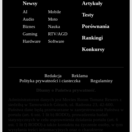
Newsy
Artykuły
AI
Mobile
Testy
Audio
Moto
Porównania
Biznes
Nauka
Gaming
RTV/AGD
Rankingi
Hardware
Software
Konkursy
Redakcja
Reklama
Polityka prywatności i ciasteczka
Regulaminy
Dbamy o Państwa prywatność.
Administratorem danych jest Movies Room Tomasz Rewers z
siedzibą w Tarnowskich Górach, ul. Radosna 23, 42-600.
Państwa dane będą przetwarzane w zarejestrowania Państwa w
portalu (art. 6 ust. 1 lit b) RODO), prowadzenia badań
statystycznych w celu usprawnienia działania portalu (art. 6
ust. 1 lit f) RODO) a także kontaktu na życzenie osoby, w tym
wysyłania treści informacyjnych oraz o charakterze