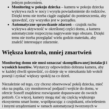
jednym poleceniem.
Monitoring w pokoju dziecka
– kamera w pokoju dziecka
wykrywa ruch w nocy i wysyła powiadomienie do rodziców.
Dzięki temu nie trzeba ciągle zaglądać do pomieszczenia, aby
sprawdzić, czy wszystko jest w porządku.
Automatyczne sprawdzanie zdarzeń
– czujnik ruchu
wykrywa aktywność w określonej części domu, a kamera
automatycznie rozpoczyna nagrywanie tego obszaru. Dzięki
temu nie trzeba przeglądać wielu godzin materiału, aby
znaleźć interesujące zdarzenie.
Większa kontrola, mniej zmartwień
Monitoring domu nie musi oznaczać skomplikowanej instalacji i
wysokich kosztów.
Wystarczy odpowiednio dobrana kamera, aby
w każdej chwili sprawdzić, co dzieje się w mieszkaniu lub wokół
posesji i zyskać większy spokój na co dzień.
Niezależnie od tego, czy chcesz obserwować pokój dziecka, mieć
oko na pupila, czy monitorować podjazd i wejście do domu, w
ofercie Sonoff znajdziesz rozwiązanie dopasowane do swoich
potrzeb. Co więcej, kamery mogą stać się częścią większego
ekosystemu smart home, współpracując z czujnikami, oświetleniem
i innymi urządzeniami w ramach automatyzacji tworzonych w