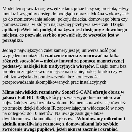
Model ten sprawdzi się wszędzie tam, gdzie liczy się prostota, łatwy
montaż i wygodny dostęp do podglądu obrazu. Można wykorzystać
go do monitorowania salonu, pokoju dziecka, domowego biura czy
pomieszczenia, w którym najczęściej przebywa zwierzak.
Dzięki
aplikacji eWeLink podgląd na żywo jest dostępny z dowolnego
miejsca, co pozwala szybko upewnić się, że wszystko jest w
porządku.
Jedną z największych zalet kamery jest jej uniwersalność pod
względem montażu.
Urządzenie można zamocować na kilka
różnych sposobów – między innymi za pomocą magnetycznej
podstawy, naklejki lub tradycyjnych wkrętów.
Dzięki temu bez
problemu znajdzie swoje miejsce na ścianie, półce, biurku czy w
pobliżu wejścia do pomieszczenia, bez konieczności
przeprowadzania skomplikowanych prac instalacyjnych.
Mimo niewielkich rozmiarów Sonoff S-CAM oferuje obraz w
jakości Full HD 1080p
, który pozwala wygodnie monitorować
najważniejsze wydarzenia w domu. Kamera sprawdza się również
po zmroku dzięki diodom IR zapewniającym widoczność w nocy
na odległość do 10 metrów. Na uwagę zasługuje także
dwukierunkowa komunikacja głosowa.
Wbudowany mikrofon i
głośnik umożliwiają rozmowę z domownikami lub szybkie
zwrócenie uwagi pupilowi, jeżeli akurat zacznie rozrabiać.