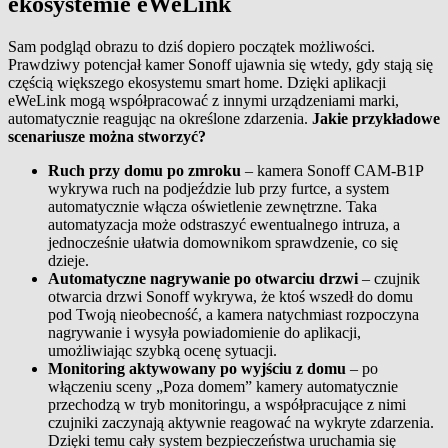
ekosystemie eWeLink
Sam podgląd obrazu to dziś dopiero początek możliwości.
Prawdziwy potencjał kamer Sonoff ujawnia się wtedy, gdy stają się
częścią większego ekosystemu smart home. Dzięki aplikacji
eWeLink mogą współpracować z innymi urządzeniami marki,
automatycznie reagując na określone zdarzenia.
Jakie przykładowe
scenariusze można stworzyć?
Ruch przy domu po zmroku
– kamera Sonoff CAM-B1P
wykrywa ruch na podjeździe lub przy furtce, a system
automatycznie włącza oświetlenie zewnętrzne. Taka
automatyzacja może odstraszyć ewentualnego intruza, a
jednocześnie ułatwia domownikom sprawdzenie, co się
dzieje.
Automatyczne nagrywanie po otwarciu drzwi
– czujnik
otwarcia drzwi Sonoff wykrywa, że ktoś wszedł do domu
pod Twoją nieobecność, a kamera natychmiast rozpoczyna
nagrywanie i wysyła powiadomienie do aplikacji,
umożliwiając szybką ocenę sytuacji.
Monitoring aktywowany po wyjściu z domu
– po
włączeniu sceny „Poza domem” kamery automatycznie
przechodzą w tryb monitoringu, a współpracujące z nimi
czujniki zaczynają aktywnie reagować na wykryte zdarzenia.
Dzięki temu cały system bezpieczeństwa uruchamia się