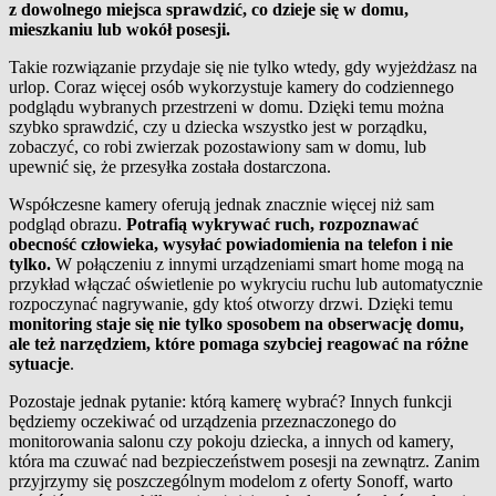
z dowolnego miejsca sprawdzić, co dzieje się w domu,
mieszkaniu lub wokół posesji.
Takie rozwiązanie przydaje się nie tylko wtedy, gdy wyjeżdżasz na
urlop. Coraz więcej osób wykorzystuje kamery do codziennego
podglądu wybranych przestrzeni w domu. Dzięki temu można
szybko sprawdzić, czy u dziecka wszystko jest w porządku,
zobaczyć, co robi zwierzak pozostawiony sam w domu, lub
upewnić się, że przesyłka została dostarczona.
Współczesne kamery oferują jednak znacznie więcej niż sam
podgląd obrazu.
Potrafią wykrywać ruch, rozpoznawać
obecność człowieka, wysyłać powiadomienia na telefon i nie
tylko.
W połączeniu z innymi urządzeniami smart home mogą na
przykład włączać oświetlenie po wykryciu ruchu lub automatycznie
rozpoczynać nagrywanie, gdy ktoś otworzy drzwi. Dzięki temu
monitoring staje się nie tylko sposobem na obserwację domu,
ale też narzędziem, które pomaga szybciej reagować na różne
sytuacje
.
Pozostaje jednak pytanie: którą kamerę wybrać? Innych funkcji
będziemy oczekiwać od urządzenia przeznaczonego do
monitorowania salonu czy pokoju dziecka, a innych od kamery,
która ma czuwać nad bezpieczeństwem posesji na zewnątrz. Zanim
przyjrzymy się poszczególnym modelom z oferty Sonoff, warto