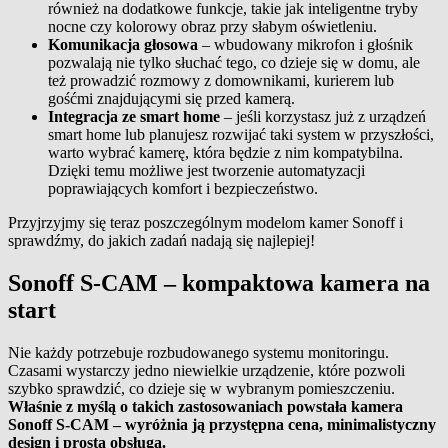
również na dodatkowe funkcje, takie jak inteligentne tryby
nocne czy kolorowy obraz przy słabym oświetleniu.
Komunikacja głosowa
– wbudowany mikrofon i głośnik
pozwalają nie tylko słuchać tego, co dzieje się w domu, ale
też prowadzić rozmowy z domownikami, kurierem lub
gośćmi znajdującymi się przed kamerą.
Integracja ze smart home
– jeśli korzystasz już z urządzeń
smart home lub planujesz rozwijać taki system w przyszłości,
warto wybrać kamerę, która będzie z nim kompatybilna.
Dzięki temu możliwe jest tworzenie automatyzacji
poprawiających komfort i bezpieczeństwo.
Przyjrzyjmy się teraz poszczególnym modelom kamer Sonoff i
sprawdźmy, do jakich zadań nadają się najlepiej!
Sonoff S-CAM – kompaktowa kamera na
start
Nie każdy potrzebuje rozbudowanego systemu monitoringu.
Czasami wystarczy jedno niewielkie urządzenie, które pozwoli
szybko sprawdzić, co dzieje się w wybranym pomieszczeniu.
Właśnie z myślą o takich zastosowaniach powstała kamera
Sonoff S-CAM – wyróżnia ją przystępna cena, minimalistyczny
design i prosta obsługa.