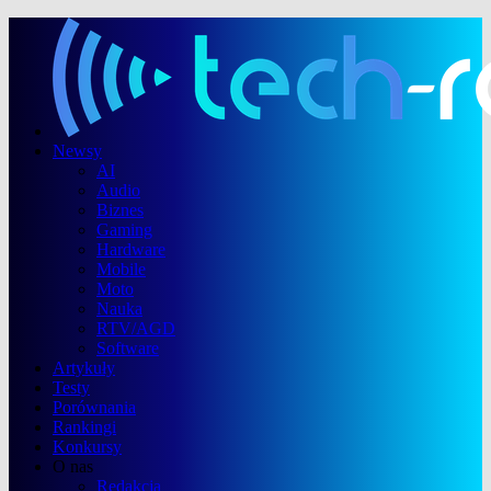
Newsy
AI
Audio
Biznes
Gaming
Hardware
Mobile
Moto
Nauka
RTV/AGD
Software
Artykuły
Testy
Porównania
Rankingi
Konkursy
O nas
Redakcja