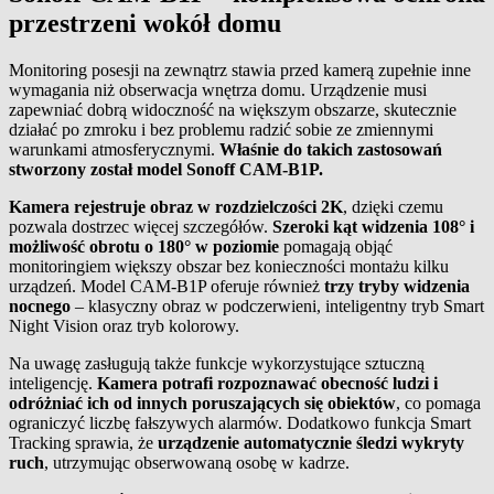
przestrzeni wokół domu
Monitoring posesji na zewnątrz stawia przed kamerą zupełnie inne
wymagania niż obserwacja wnętrza domu. Urządzenie musi
zapewniać dobrą widoczność na większym obszarze, skutecznie
działać po zmroku i bez problemu radzić sobie ze zmiennymi
warunkami atmosferycznymi.
Właśnie do takich zastosowań
stworzony został model Sonoff CAM-B1P.
Kamera rejestruje obraz w rozdzielczości 2K
, dzięki czemu
pozwala dostrzec więcej szczegółów.
Szeroki kąt widzenia 108° i
możliwość obrotu o 180° w poziomie
pomagają objąć
monitoringiem większy obszar bez konieczności montażu kilku
urządzeń. Model CAM-B1P oferuje również
trzy tryby widzenia
nocnego
– klasyczny obraz w podczerwieni, inteligentny tryb Smart
Night Vision oraz tryb kolorowy.
Na uwagę zasługują także funkcje wykorzystujące sztuczną
inteligencję.
Kamera potrafi rozpoznawać obecność ludzi i
odróżniać ich od innych poruszających się obiektów
, co pomaga
ograniczyć liczbę fałszywych alarmów. Dodatkowo funkcja Smart
Tracking sprawia, że
urządzenie automatycznie śledzi wykryty
ruch
, utrzymując obserwowaną osobę w kadrze.