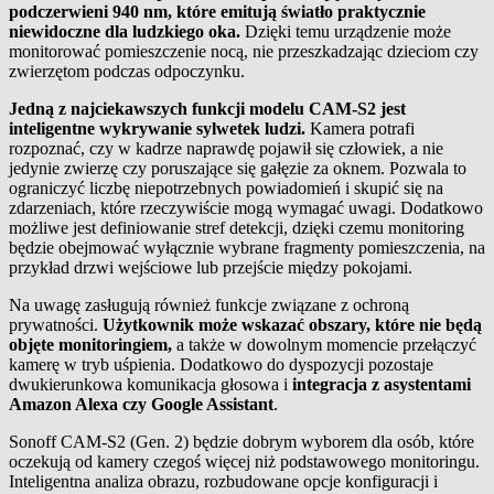
podczerwieni 940 nm, które emitują światło praktycznie
niewidoczne dla ludzkiego oka.
Dzięki temu urządzenie może
monitorować pomieszczenie nocą, nie przeszkadzając dzieciom czy
zwierzętom podczas odpoczynku.
Jedną z najciekawszych funkcji modelu CAM-S2 jest
inteligentne wykrywanie sylwetek ludzi.
Kamera potrafi
rozpoznać, czy w kadrze naprawdę pojawił się człowiek, a nie
jedynie zwierzę czy poruszające się gałęzie za oknem. Pozwala to
ograniczyć liczbę niepotrzebnych powiadomień i skupić się na
zdarzeniach, które rzeczywiście mogą wymagać uwagi. Dodatkowo
możliwe jest definiowanie stref detekcji, dzięki czemu monitoring
będzie obejmować wyłącznie wybrane fragmenty pomieszczenia, na
przykład drzwi wejściowe lub przejście między pokojami.
Na uwagę zasługują również funkcje związane z ochroną
prywatności.
Użytkownik może wskazać obszary, które nie będą
objęte monitoringiem,
a także w dowolnym momencie przełączyć
kamerę w tryb uśpienia. Dodatkowo do dyspozycji pozostaje
dwukierunkowa komunikacja głosowa i
integracja z asystentami
Amazon Alexa czy Google Assistant
.
Sonoff CAM-S2 (Gen. 2) będzie dobrym wyborem dla osób, które
oczekują od kamery czegoś więcej niż podstawowego monitoringu.
Inteligentna analiza obrazu, rozbudowane opcje konfiguracji i