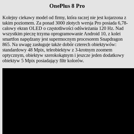
OnePlus 8 Pro
Kolejny ciekawy model od firmy, która raczej nie jest kojarzona z
takim poziomem. Za ponad 3000 złotych wersja Pro posiada 6,78-
calowy ekran OLED o częstotliwości odświeżania 120 Hz. Nad
wszystkim pieczę trzyma oprogramowanie Android 10, z kolei
smartfon napędzany jest supermocnym procesorem Snapdragon
865. Na uwagę zasługuje także dobór czterech obiektywów:
standardowy 48 Mpix, teleobiektyw z 3-krotnym zoomem
optycznym, obiektyw szerokokątnym i jeszcze jeden dodatkowy
obiektyw 5 Mpix posiadający filtr kolorów.