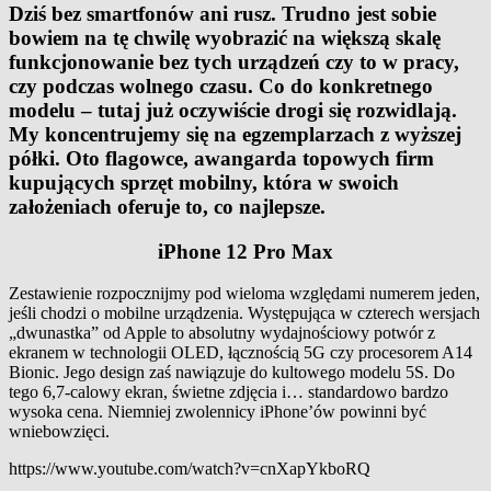
Dziś bez smartfonów ani rusz. Trudno jest sobie
bowiem na tę chwilę wyobrazić na większą skalę
funkcjonowanie bez tych urządzeń czy to w pracy,
czy podczas wolnego czasu. Co do konkretnego
modelu – tutaj już oczywiście drogi się rozwidlają.
My koncentrujemy się na egzemplarzach z wyższej
półki. Oto flagowce, awangarda topowych firm
kupujących sprzęt mobilny, która w swoich
założeniach oferuje to, co najlepsze.
iPhone 12 Pro Max
Zestawienie rozpocznijmy pod wieloma względami numerem jeden,
jeśli chodzi o mobilne urządzenia. Występująca w czterech wersjach
„dwunastka” od Apple to absolutny wydajnościowy potwór z
ekranem w technologii OLED, łącznością 5G czy procesorem A14
Bionic. Jego design zaś nawiązuje do kultowego modelu 5S. Do
tego 6,7-calowy ekran, świetne zdjęcia i… standardowo bardzo
wysoka cena. Niemniej zwolennicy iPhone’ów powinni być
wniebowzięci.
https://www.youtube.com/watch?v=cnXapYkboRQ