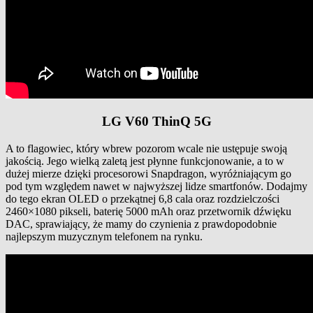
LG V60 ThinQ 5G
A to flagowiec, który wbrew pozorom wcale nie ustępuje swoją
jakością. Jego wielką zaletą jest płynne funkcjonowanie, a to w
dużej mierze dzięki procesorowi Snapdragon, wyróżniającym go
pod tym względem nawet w najwyższej lidze smartfonów. Dodajmy
do tego ekran OLED o przekątnej 6,8 cala oraz rozdzielczości
2460×1080 pikseli, baterię 5000 mAh oraz przetwornik dźwięku
DAC, sprawiający, że mamy do czynienia z prawdopodobnie
najlepszym muzycznym telefonem na rynku.