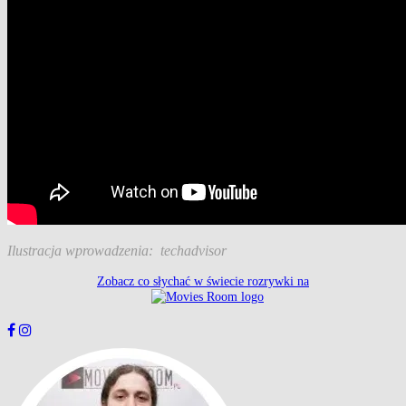
Ilustracja wprowadzenia: techadvisor
Zobacz co słychać w świecie rozrywki na