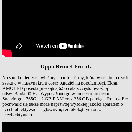
Oppo Reno 4 Pro 5G
Na sam koniec zostawiliśmy smartfon firmy, która w ostatnim czasie
zyskuje w naszym kraju coraz bardziej na popularności. Ekran
AMOLED posiada przekątną 6,55 cala z częstotliwością
odświeżania 90 Hz. Wyposażono go w procesor procesor
Snapdragon 765G, 12 GB RAM oraz 256 GB pamięci. Reno 4 Pro
pochwalić się także może naprawdę wysokiej jakości aparatem o
trzech obiektywach – głównym, szerokokątnym oraz
teleobiektywem.