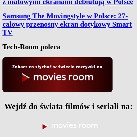
z matowymi ekranami debiutują w Polsce
Samsung The Movingstyle w Polsce: 27-
calowy przenośny ekran dotykowy Smart
TV
Tech-Room poleca
Wejdź do świata filmów i seriali na: