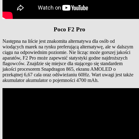
Poco F2 Pro
Następna na liście jest znakomita alternatywa dla osób od
wiodących marek na rynku preferującą alternatywę, ale w dalszym
ciągu na odpowiednim poziomie. Nie licząc może gorszej jakości
aparatów, F2 Pro może zapewnić statystyki godne najdroższych
flagowców. Znajdzie się miejsce dla stającego się standardem
jakości procesorem Snapdragon 865, ekranu AMOLED o
przekątnej 6,67 cala oraz odświeżaniu 60Hz. Wart uwagi jest także
akumulator akumulator o pojemności 4700 mAh.