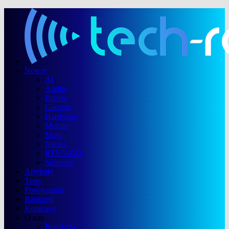
Newsy
AI
Audio
Biznes
Gaming
Hardware
Mobile
Moto
Nauka
RTV/AGD
Software
Artykuły
Testy
Porównania
Rankingi
Konkursy
O nas
Redakcja