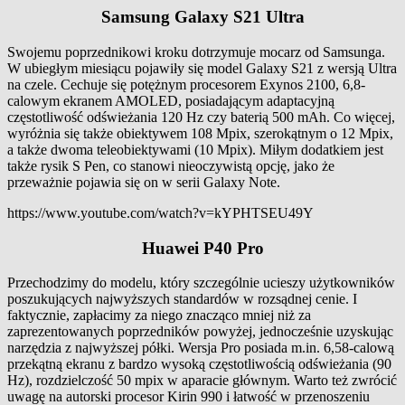
Samsung Galaxy S21 Ultra
Swojemu poprzednikowi kroku dotrzymuje mocarz od Samsunga.
W ubiegłym miesiącu pojawiły się model Galaxy S21 z wersją Ultra
na czele. Cechuje się potężnym procesorem Exynos 2100, 6,8-
calowym ekranem AMOLED, posiadającym adaptacyjną
częstotliwość odświeżania 120 Hz czy baterią 500 mAh. Co więcej,
wyróżnia się także obiektywem 108 Mpix, szerokątnym o 12 Mpix,
a także dwoma teleobiektywami (10 Mpix). Miłym dodatkiem jest
także rysik S Pen, co stanowi nieoczywistą opcję, jako że
przeważnie pojawia się on w serii Galaxy Note.
https://www.youtube.com/watch?v=kYPHTSEU49Y
Huawei P40 Pro
Przechodzimy do modelu, który szczególnie ucieszy użytkowników
poszukujących najwyższych standardów w rozsądnej cenie. I
faktycznie, zapłacimy za niego znacząco mniej niż za
zaprezentowanych poprzedników powyżej, jednocześnie uzyskując
narzędzia z najwyższej półki. Wersja Pro posiada m.in. 6,58-calową
przekątną ekranu z bardzo wysoką częstotliwością odświeżania (90
Hz), rozdzielczość 50 mpix w aparacie głównym. Warto też zwrócić
uwagę na autorski procesor Kirin 990 i łatwość w przenoszeniu