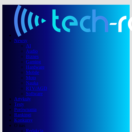
Newsy
AI
Audio
Biznes
Gaming
Hardware
Mobile
Moto
Nauka
RTV/AGD
Software
Artykuły
Testy
Porównania
Rankingi
Konkursy
O nas
Redakcja