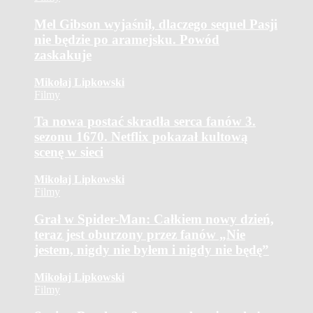
Mel Gibson wyjaśnił, dlaczego sequel Pasji
nie będzie po aramejsku. Powód
zaskakuje
Mikołaj Lipkowski
Filmy
Ta nowa postać skradła serca fanów 3.
sezonu 1670. Netflix pokazał kultową
scenę w sieci
Mikołaj Lipkowski
Filmy
Grał w Spider-Man: Całkiem nowy dzień,
teraz jest oburzony przez fanów „Nie
jestem, nigdy nie byłem i nigdy nie będę”
Mikołaj Lipkowski
Filmy