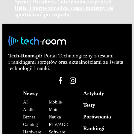
Spring Breakers 2 otrzymało reżyserkę!
Bella Thorne zdradza, czego możemy się
spodziewać po sequelu
Tech-Room.pl:
Portal Technologiczny z testami
i rankingami sprzętów oraz aktualnościami ze świata
technologii i nauki.
Newsy
Artykuły
AI
Mobile
Testy
Audio
Moto
Porównania
Biznes
Nauka
Gaming
RTV/AGD
Rankingi
Hardware
Software