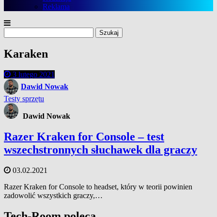
Reklama
Szukaj:
Karaken
3 lutego 2021
Dawid Nowak
Testy sprzętu
Dawid Nowak
Razer Kraken for Console – test
wszechstronnych słuchawek dla graczy
03.02.2021
Razer Kraken for Console to headset, który w teorii powinien
zadowolić wszystkich graczy,…
Tech-Room poleca