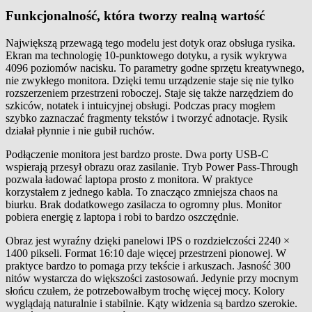
Funkcjonalność, która tworzy realną wartość
Największą przewagą tego modelu jest dotyk oraz obsługa rysika.
Ekran ma technologię 10-punktowego dotyku, a rysik wykrywa
4096 poziomów nacisku. To parametry godne sprzętu kreatywnego,
nie zwykłego monitora. Dzięki temu urządzenie staje się nie tylko
rozszerzeniem przestrzeni roboczej. Staje się także narzędziem do
szkiców, notatek i intuicyjnej obsługi. Podczas pracy mogłem
szybko zaznaczać fragmenty tekstów i tworzyć adnotacje. Rysik
działał płynnie i nie gubił ruchów.
Podłączenie monitora jest bardzo proste. Dwa porty USB-C
wspierają przesył obrazu oraz zasilanie. Tryb Power Pass-Through
pozwala ładować laptopa prosto z monitora. W praktyce
korzystałem z jednego kabla. To znacząco zmniejsza chaos na
biurku. Brak dodatkowego zasilacza to ogromny plus. Monitor
pobiera energię z laptopa i robi to bardzo oszczędnie.
Obraz jest wyraźny dzięki panelowi IPS o rozdzielczości 2240 ×
1400 pikseli. Format 16:10 daje więcej przestrzeni pionowej. W
praktyce bardzo to pomaga przy tekście i arkuszach. Jasność 300
nitów wystarcza do większości zastosowań. Jedynie przy mocnym
słońcu czułem, że potrzebowałbym trochę więcej mocy. Kolory
wyglądają naturalnie i stabilnie. Kąty widzenia są bardzo szerokie.