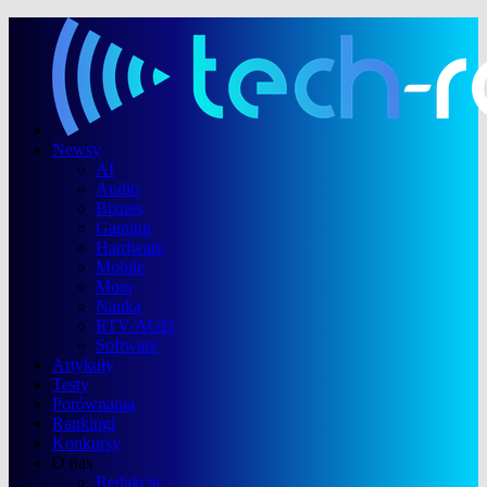
Newsy
AI
Audio
Biznes
Gaming
Hardware
Mobile
Moto
Nauka
RTV/AGD
Software
Artykuły
Testy
Porównania
Rankingi
Konkursy
O nas
Redakcja