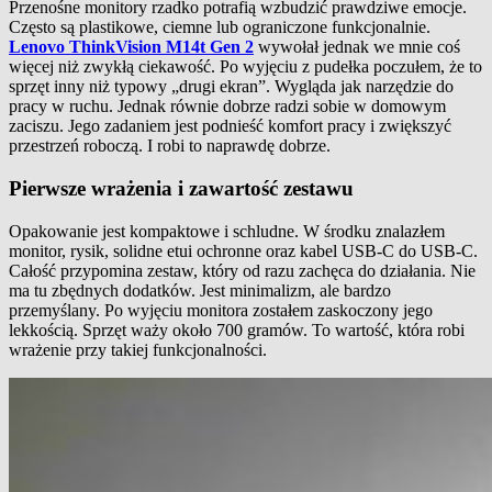
Przenośne monitory rzadko potrafią wzbudzić prawdziwe emocje.
Często są plastikowe, ciemne lub ograniczone funkcjonalnie.
Lenovo ThinkVision M14t Gen 2
wywołał jednak we mnie coś
więcej niż zwykłą ciekawość. Po wyjęciu z pudełka poczułem, że to
sprzęt inny niż typowy „drugi ekran”. Wygląda jak narzędzie do
pracy w ruchu. Jednak równie dobrze radzi sobie w domowym
zaciszu. Jego zadaniem jest podnieść komfort pracy i zwiększyć
przestrzeń roboczą. I robi to naprawdę dobrze.
Pierwsze wrażenia i zawartość zestawu
Opakowanie jest kompaktowe i schludne. W środku znalazłem
monitor, rysik, solidne etui ochronne oraz kabel USB-C do USB-C.
Całość przypomina zestaw, który od razu zachęca do działania. Nie
ma tu zbędnych dodatków. Jest minimalizm, ale bardzo
przemyślany. Po wyjęciu monitora zostałem zaskoczony jego
lekkością. Sprzęt waży około 700 gramów. To wartość, która robi
wrażenie przy takiej funkcjonalności.