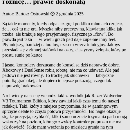
różnicę… prawie doskonałą
Autor:
Bartosz Ostrowski
2 grudnia 2025
Są takie momenty, kiedy odpalasz grę i po kilku minutach czujesz,
że… coś tu nie gra. Myszka niby precyzyjna, klawiatura klika jak
trzeba, ale brakuje tego przyjemnego, fizycznego „flow”. Bo
prawda jest taka — w wielu grach pad daje zupełnie inny feel.
Płynniejszy, bardziej naturalny, czasem wręcz intuicyjny. Jakbyś
przesiadł się z zimnej stalówki na ostry, elastyczny żelopis, który po
prostu sunie po kartce.
I jasne, kontrolery dorzucane do konsol są dziś naprawdę dobre.
Xboxowy i DualSense robią robotę, nie ma co udawać. Ale pad
padowi nie jest równy. To trochę jak słuchawki — fabryczne
potrafią grać okej, ale dopiero te lepsze pokazują, czego tak
naprawdę brakowało.
No i wtedy na scenę wchodzi taki zawodnik jak Razer Wolverine
V3 Tournament Edition, który zawitał jakiś czas temu do naszej
redakcji. Taki, który z miejsca przypomina, że w gamingowym
sprzęcie detale to często połowa przyjemności. Bo nagle okazuje
się, że precyzja, szybkość, klik i samo uczucie trzymania pada mogą
wskoczyć na poziom, którego zwykły kontroler po prostu nie ma
jak dowieźć. Jakie mam wrażenia po miesiącu grania na tym