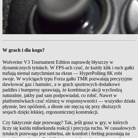
W grach i dla kogo?
Wolverine V3 Tournament Edition naprawdę błyszczy w
dynamicznych tytułach. W FPS-ach czuć, że każdy klik i ruch gałki
trafiają niemal natychmiast na ekran — HyperPolling 8K robi
swoje. W wyścigach typu Forza gałki TMR pozwalają precyzyjnie
dawkować gaz i hamulec, a w grach sportowych dodatkowe
paddles i bumpersy sprawiają, że kombinacje akcji wychodzą
naturalnie, jakby pad sam podpowiadał, co robić. Nawet w
platformówkach czuć różnicę w responsywności — wszystko działa
płynnie, bez opóźnień, a dłonie nie męczą się przy dłuższych
sesjach dzięki lekkiej, ergonomicznej konstrukcji.
Czy faktycznie daje przewagę? Tak, jeśli grasz w gry, w których
liczy się każda milisekunda reakcji i precyzja ruchu. W casualowych
tytułach przewaga jest subtelna, ale komfort i feeling pozostają na