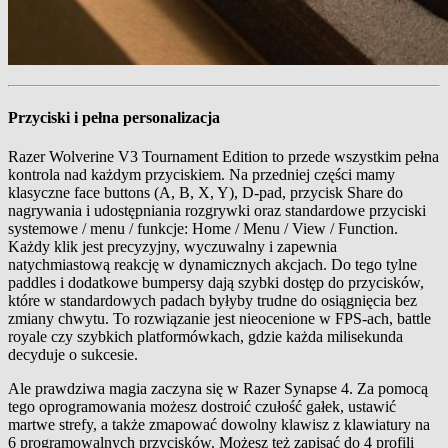
Przyciski i pełna personalizacja
Razer Wolverine V3 Tournament Edition to przede wszystkim pełna
kontrola nad każdym przyciskiem. Na przedniej części mamy
klasyczne face buttons (A, B, X, Y), D‑pad, przycisk Share do
nagrywania i udostępniania rozgrywki oraz standardowe przyciski
systemowe / menu / funkcje: Home / Menu / View / Function.
Każdy klik jest precyzyjny, wyczuwalny i zapewnia
natychmiastową reakcję w dynamicznych akcjach. Do tego tylne
paddles i dodatkowe bumpersy dają szybki dostęp do przycisków,
które w standardowych padach byłyby trudne do osiągnięcia bez
zmiany chwytu. To rozwiązanie jest nieocenione w FPS-ach, battle
royale czy szybkich platformówkach, gdzie każda milisekunda
decyduje o sukcesie.
Ale prawdziwa magia zaczyna się w Razer Synapse 4. Za pomocą
tego oprogramowania możesz dostroić czułość gałek, ustawić
martwe strefy, a także zmapować dowolny klawisz z klawiatury na
6 programowalnych przycisków. Możesz też zapisać do 4 profili