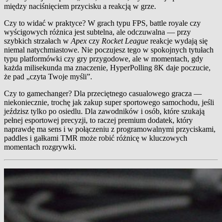
między naciśnięciem przycisku a reakcją w grze.
Czy to widać w praktyce? W grach typu FPS, battle royale czy
wyścigowych różnica jest subtelna, ale odczuwalna — przy
szybkich strzałach w
Apex
czy
Rocket League
reakcje wydają się
niemal natychmiastowe. Nie poczujesz tego w spokojnych tytułach
typu platformówki czy gry przygodowe, ale w momentach, gdy
każda milisekunda ma znaczenie, HyperPolling 8K daje poczucie,
że pad „czyta Twoje myśli”.
Czy to gamechanger? Dla przeciętnego casualowego gracza —
niekoniecznie, trochę jak zakup super sportowego samochodu, jeśli
jeździsz tylko po osiedlu. Dla zawodników i osób, które szukają
pełnej esportowej precyzji, to raczej premium dodatek, który
naprawdę ma sens i w połączeniu z programowalnymi przyciskami,
paddles i gałkami TMR może robić różnicę w kluczowych
momentach rozgrywki.