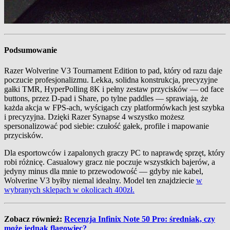
Podsumowanie
Razer Wolverine V3 Tournament Edition to pad, który od razu daje
poczucie profesjonalizmu. Lekka, solidna konstrukcja, precyzyjne
gałki TMR, HyperPolling 8K i pełny zestaw przycisków — od face
buttons, przez D‑pad i Share, po tylne paddles — sprawiają, że
każda akcja w FPS-ach, wyścigach czy platformówkach jest szybka
i precyzyjna. Dzięki Razer Synapse 4 wszystko możesz
spersonalizować pod siebie: czułość gałek, profile i mapowanie
przycisków.
Dla esportowców i zapalonych graczy PC to naprawdę sprzęt, który
robi różnicę. Casualowy gracz nie poczuje wszystkich bajerów, a
jedyny minus dla mnie to przewodowość — gdyby nie kabel,
Wolverine V3 byłby niemal idealny. Model ten znajdziecie
w
wybranych sklepach w okolicach 400zł.
Zobacz również:
Recenzja Infinix Note 50 Pro: średniak, czy
może jednak flagowiec?