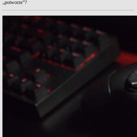
„potworze”?