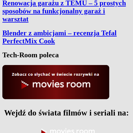
Renowacja garażu z TEMU – 5 prostych
sposobów na funkcjonalny garaż i
warsztat
Blender z ambicjami – recenzja Tefal
PerfectMix Cook
Tech-Room poleca
Wejdź do świata filmów i seriali na: