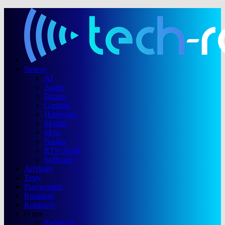
Newsy
AI
Audio
Biznes
Gaming
Hardware
Mobile
Moto
Nauka
RTV/AGD
Software
Artykuły
Testy
Porównania
Rankingi
Konkursy
O nas
Redakcja