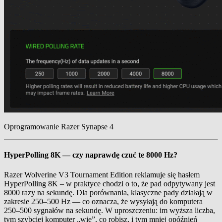
Oprogramowanie Razer Synapse 4
HyperPolling 8K — czy naprawdę czuć te 8000 Hz?
Razer Wolverine V3 Tournament Edition reklamuje się hasłem
HyperPolling 8K – w praktyce chodzi o to, że pad odpytywany jest
8000 razy na sekundę. Dla porównania, klasyczne pady działają w
zakresie 250–500 Hz — co oznacza, że wysyłają do komputera
250–500 sygnałów na sekundę. W uproszczeniu: im wyższa liczba,
tym szybciej komputer „wie”, co robisz, i tym mniej opóźnień