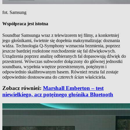
fot. Samsung
Współpraca jest istotna
Soundbar Samsunga wraz z telewizorem tej filmy, a konkretniej
jego głośnikami, świetnie się dopełnia maksymalizując doznania
widza. Technologia Q-Symphony wzmacnia brzmienia, poprzez
jeszcze bardziej rozłożone rozchodzenie się fal dźwiękowych.
Urządzenia poprzez analizę odbieranych fal dopasowują dźwięk do
przestrzeni. Wówczas subwoofer dołączony do głównej jednostki
soundbara, wypełnia wnętrze przestrzennym, potężnym i
odpowiednio skalibrowanym basem. Również reszta fal zostaje
odpowiednio dostosowana do
czterech ścian
właściciela.
Zobacz również:
Marshall Emberton – test
niewielkiego, acz potężnego głośnika Bluetooth