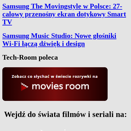
Samsung The Movingstyle w Polsce: 27-
calowy przenośny ekran dotykowy Smart
TV
Samsung Music Studio: Nowe głośniki
Wi-Fi łączą dźwięk i design
Tech-Room poleca
Wejdź do świata filmów i seriali na: