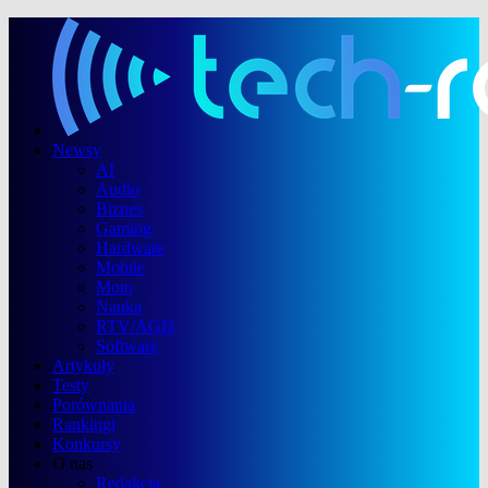
Newsy
AI
Audio
Biznes
Gaming
Hardware
Mobile
Moto
Nauka
RTV/AGD
Software
Artykuły
Testy
Porównania
Rankingi
Konkursy
O nas
Redakcja