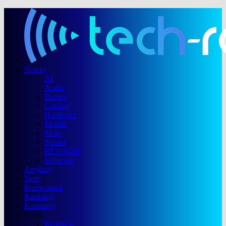
Newsy
AI
Audio
Biznes
Gaming
Hardware
Mobile
Moto
Nauka
RTV/AGD
Software
Artykuły
Testy
Porównania
Rankingi
Konkursy
O nas
Redakcja