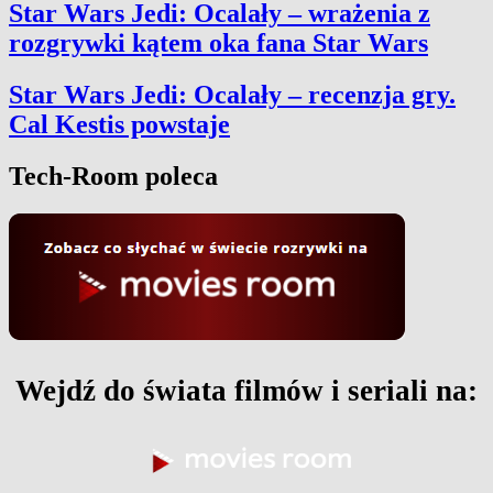
Star Wars Jedi: Ocalały – wrażenia z
rozgrywki kątem oka fana Star Wars
Star Wars Jedi: Ocalały – recenzja gry.
Cal Kestis powstaje
Tech-Room poleca
Wejdź do świata filmów i seriali na: