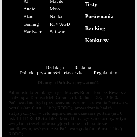
AI
Mobile
Testy
Audio
Moto
Porównania
Biznes
Nauka
Gaming
RTV/AGD
Rankingi
Hardware
Software
Konkursy
Redakcja
Reklama
Polityka prywatności i ciasteczka
Regulaminy
Dbamy o Państwa prywatność.
Administratorem danych jest Movies Room Tomasz Rewers z
siedzibą w Tarnowskich Górach, ul. Radosna 23, 42-600.
Państwa dane będą przetwarzane w zarejestrowania Państwa w
portalu (art. 6 ust. 1 lit b) RODO), prowadzenia badań
statystycznych w celu usprawnienia działania portalu (art. 6
ust. 1 lit f) RODO) a także kontaktu na życzenie osoby, w tym
wysyłania treści informacyjnych oraz o charakterze
handlowym, wyłącznie za Państwa zgodą (art. 6 ust. 1 lit a)
RODO).