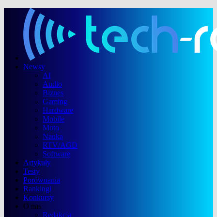
Newsy
AI
Audio
Biznes
Gaming
Hardware
Mobile
Moto
Nauka
RTV/AGD
Software
Artykuły
Testy
Porównania
Rankingi
Konkursy
O nas
Redakcja