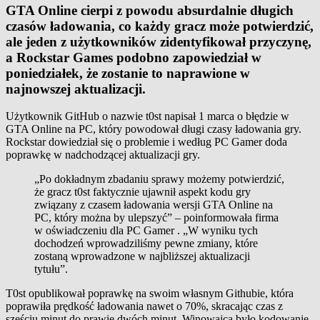
GTA Online cierpi z powodu absurdalnie długich
czasów ładowania, co każdy gracz może potwierdzić,
ale jeden z użytkowników zidentyfikował przyczynę,
a Rockstar Games podobno zapowiedział w
poniedziałek, że zostanie to naprawione w
najnowszej aktualizacji.
Użytkownik GitHub o nazwie t0st napisał 1 marca o błędzie w
GTA Online na PC, który powodował długi czasy ładowania gry.
Rockstar dowiedział się o problemie i według PC Gamer doda
poprawkę w nadchodzącej aktualizacji gry.
„Po dokładnym zbadaniu sprawy możemy potwierdzić,
że gracz t0st faktycznie ujawnił aspekt kodu gry
związany z czasem ładowania wersji GTA Online na
PC, który można by ulepszyć” – poinformowała firma
w oświadczeniu dla PC Gamer . „W wyniku tych
dochodzeń wprowadziliśmy pewne zmiany, które
zostaną wprowadzone w najbliższej aktualizacji
tytułu”.
T0st opublikował poprawkę na swoim własnym Githubie, która
poprawiła prędkość ładowania nawet o 70%, skracając czas z
sześciu minut do prawie dwóch minut. Winowajcą było kodowanie,