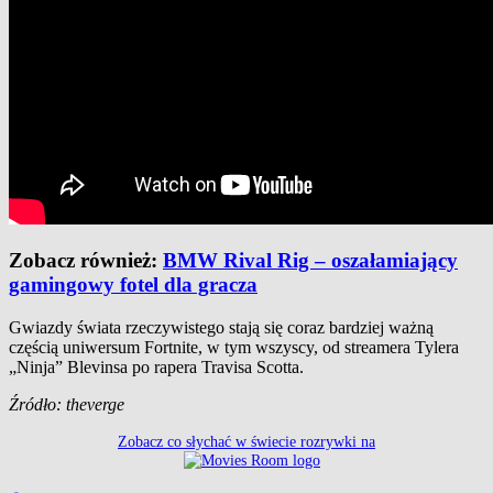
Zobacz również:
BMW Rival Rig – oszałamiający
gamingowy fotel dla gracza
Gwiazdy świata rzeczywistego stają się coraz bardziej ważną
częścią uniwersum Fortnite, w tym wszyscy, od streamera Tylera
„Ninja” Blevinsa po rapera Travisa Scotta.
Źródło: theverge
Zobacz co słychać w świecie rozrywki na