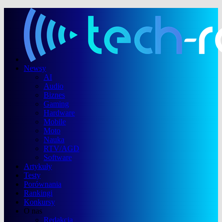
Newsy
AI
Audio
Biznes
Gaming
Hardware
Mobile
Moto
Nauka
RTV/AGD
Software
Artykuły
Testy
Porównania
Rankingi
Konkursy
O nas
Redakcja