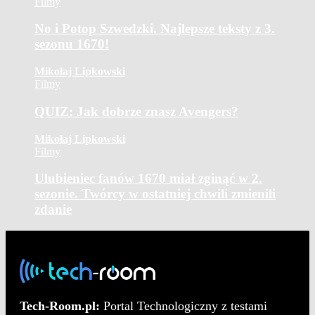
Filmy
No i Potop Szwedzki. Najlepsze teksty z 3.
sezonu 1670!
Mikołaj Lipkowski
Filmy
QUIZ: Jak dobrze znasz Avengers?
Mikołaj Lipkowski
Filmy
Ulubieniec fanów 1670 miał zginąć w 2.
sezonie. Twórcy w ostatniej chwili zmienili
zdanie
Tech-Room.pl:
Portal Technologiczny z testami