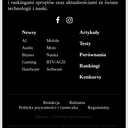
i rankingami sprzętów oraz aktualnościami ze świata
technologii i nauki.
Newsy
Artykuły
AI
Mobile
Testy
Audio
Moto
Porównania
Biznes
Nauka
Gaming
RTV/AGD
Rankingi
Hardware
Software
Konkursy
Redakcja
Reklama
Polityka prywatności i ciasteczka
Regulaminy
Dbamy o Państwa prywatność.
Administratorem danych jest Movies Room Tomasz Rewers z