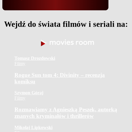
Wejdź do świata filmów i seriali na:
Tomasz Drozdowski
Filmy
Rogue Sun tom 4: Divinity – recenzja
komiksu
Szymon Góraj
Filmy
Rozmawiamy z Agnieszką Peszek, autorką
znanych kryminałów i thrillerów
Mikołaj Lipkowski