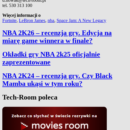
d.nowak@tech-room.pl
tel. 530 313 100
Więcej informacji o
Fortnite
,
LeBron James
,
nba
,
Space Jam: A New Legacy
NBA 2K26 – recenzja gry. Edycja na
miarę game winnera w finale?
Okładki gry NBA 2k25 oficjalnie
zaprezentowane
NBA 2K24 – recenzja gry. Czy Black
Mamba ukąsi w tym roku?
Tech-Room poleca