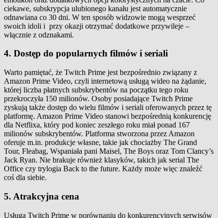
ciekawe, subskrypcja ulubionego kanału jest automatycznie
odnawiana co 30 dni. W ten sposób widzowie mogą wesprzeć
swoich idoli i przy okazji otrzymać dodatkowe przywileje –
włącznie z odznakami.
4. Dostęp do popularnych filmów i seriali
Warto pamiętać, że Twitch Prime jest bezpośrednio związany z
Amazon Prime Video, czyli internetową usługą wideo na żądanie,
której liczba płatnych subskrybentów na początku tego roku
przekroczyła 150 milionów. Osoby posiadające Twitch Prime
zyskują także dostęp do wielu filmów i seriali oferowanych przez tę
platformę. Amazon Prime Video stanowi bezpośrednią konkurencję
dla Netflixa, który pod koniec zeszłego roku miał ponad 167
milionów subskrybentów. Platforma stworzona przez Amazon
oferuje m.in. produkcje własne, takie jak chociażby The Grand
Tour, Fleabag, Wspaniała pani Maisel, The Boys oraz Tom Clancy’s
Jack Ryan. Nie brakuje również klasyków, takich jak serial The
Office czy trylogia Back to the future. Każdy może więc znaleźć
coś dla siebie.
5. Atrakcyjna cena
Usługa Twitch Prime w porównaniu do konkurencyjnych serwisów