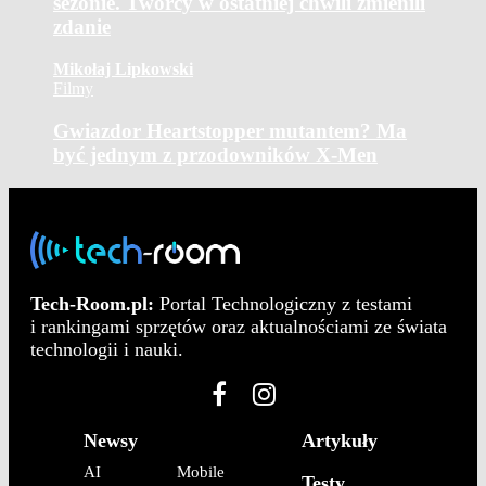
sezonie. Twórcy w ostatniej chwili zmienili
zdanie
Mikołaj Lipkowski
Filmy
Gwiazdor Heartstopper mutantem? Ma
być jednym z przodowników X-Men
Tech-Room.pl:
Portal Technologiczny z testami
i rankingami sprzętów oraz aktualnościami ze świata
technologii i nauki.
Newsy
Artykuły
AI
Mobile
Testy