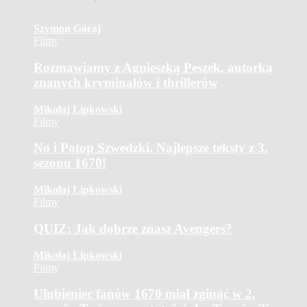
Szymon Góraj
Filmy
Rozmawiamy z Agnieszką Peszek, autorką
znanych kryminałów i thrillerów
Mikołaj Lipkowski
Filmy
No i Potop Szwedzki. Najlepsze teksty z 3.
sezonu 1670!
Mikołaj Lipkowski
Filmy
QUIZ: Jak dobrze znasz Avengers?
Mikołaj Lipkowski
Filmy
Ulubieniec fanów 1670 miał zginąć w 2.