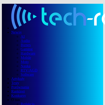
Newsy
AI
Audio
Biznes
Gaming
Hardware
Mobile
Moto
Nauka
RTV/AGD
Software
Artykuły
Testy
Porównania
Rankingi
Konkursy
O nas
Redakcja