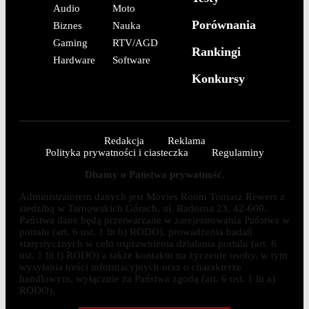
Audio
Moto
Porównania
Biznes
Nauka
Gaming
RTV/AGD
Rankingi
Hardware
Software
Konkursy
Redakcja
Reklama
Polityka prywatności i ciasteczka
Regulaminy
Dbamy o Państwa prywatność.
Administratorem danych jest Movies Room Tomasz Rewers z
siedzibą w Tarnowskich Górach, ul. Radosna 23, 42-600.
Państwa dane będą przetwarzane w zarejestrowania Państwa w
portalu (art. 6 ust. 1 lit b) RODO), prowadzenia badań
statystycznych w celu usprawnienia działania portalu (art. 6
ust. 1 lit f) RODO) a także kontaktu na życzenie osoby, w tym
wysyłania treści informacyjnych oraz o charakterze
handlowym, wyłącznie za Państwa zgodą (art. 6 ust. 1 lit a)
RODO).