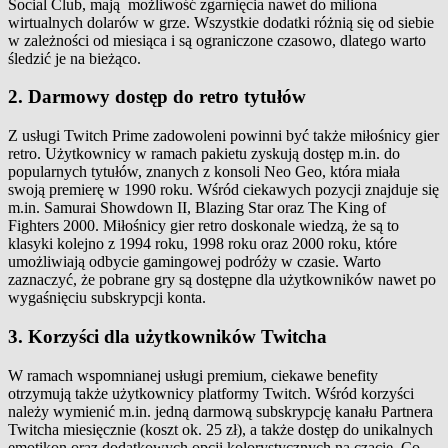
Social Club, mają możliwość zgarnięcia nawet do miliona
wirtualnych dolarów w grze. Wszystkie dodatki różnią się od siebie
w zależności od miesiąca i są ograniczone czasowo, dlatego warto
śledzić je na bieżąco.
2. Darmowy dostęp do retro tytułów
Z usługi Twitch Prime zadowoleni powinni być także miłośnicy gier
retro. Użytkownicy w ramach pakietu zyskują dostęp m.in. do
popularnych tytułów, znanych z konsoli Neo Geo, która miała
swoją premierę w 1990 roku. Wśród ciekawych pozycji znajduje się
m.in. Samurai Showdown II, Blazing Star oraz The King of
Fighters 2000. Miłośnicy gier retro doskonale wiedzą, że są to
klasyki kolejno z 1994 roku, 1998 roku oraz 2000 roku, które
umożliwiają odbycie gamingowej podróży w czasie. Warto
zaznaczyć, że pobrane gry są dostępne dla użytkowników nawet po
wygaśnięciu subskrypcji konta.
3. Korzyści dla użytkowników Twitcha
W ramach wspomnianej usługi premium, ciekawe benefity
otrzymują także użytkownicy platformy Twitch. Wśród korzyści
należy wymienić m.in. jedną darmową subskrypcję kanału Partnera
Twitcha miesięcznie (koszt ok. 25 zł), a także dostęp do unikalnych
emotikon oraz dodatkowych opcji kolorystycznych na czacie. Co