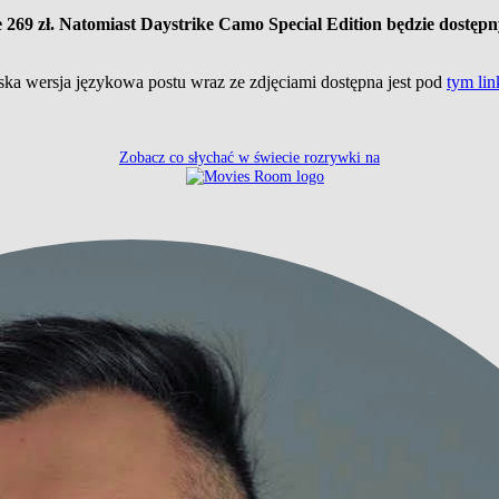
 269 zł.
Natomiast Daystrike Camo Special Edition będzie dostępny
lska wersja językowa postu wraz ze zdjęciami dostępna jest pod
tym li
Zobacz co słychać w świecie rozrywki na