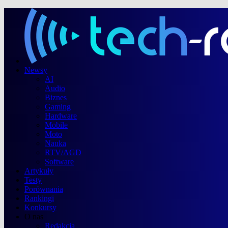
Newsy
AI
Audio
Biznes
Gaming
Hardware
Mobile
Moto
Nauka
RTV/AGD
Software
Artykuły
Testy
Porównania
Rankingi
Konkursy
O nas
Redakcja