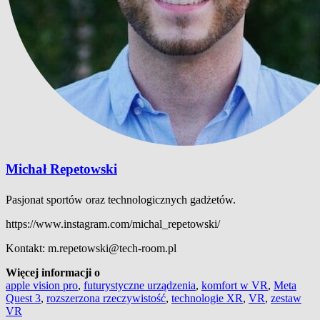
Michał Repetowski
Pasjonat sportów oraz technologicznych gadżetów.
https://www.instagram.com/michal_repetowski/
Kontakt: m.repetowski@tech-room.pl
Więcej informacji o
apple vision pro
,
futurystyczne urządzenia
,
komfort w VR
,
Meta
Quest 3
,
rozszerzona rzeczywistość
,
technologie XR
,
VR
,
zestaw
VR