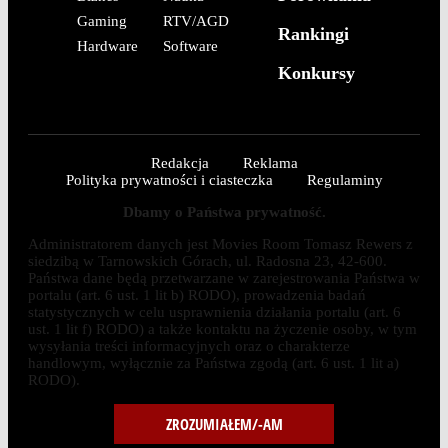
Gaming
RTV/AGD
Rankingi
Hardware
Software
Konkursy
Redakcja
Reklama
Polityka prywatności i ciasteczka
Regulaminy
Dbamy o Państwa prywatność.
Administratorem danych jest Movies Room Tomasz Rewers z
siedzibą w Tarnowskich Górach, ul. Radosna 23, 42-600.
Państwa dane będą przetwarzane w zarejestrowania Państwa w
portalu (art. 6 ust. 1 lit b) RODO), prowadzenia badań
statystycznych w celu usprawnienia działania portalu (art. 6
ust. 1 lit f) RODO) a także kontaktu na życzenie osoby, w tym
wysyłania treści informacyjnych oraz o charakterze
handlowym, wyłącznie za Państwa zgodą (art. 6 ust. 1 lit a)
RODO).
ZROZUMIAŁEM/-AM