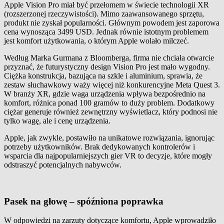
Apple Vision Pro miał być przełomem w świecie technologii XR
(rozszerzonej rzeczywistości). Mimo zaawansowanego sprzętu,
produkt nie zyskał popularności. Głównym powodem jest zaporowa
cena wynosząca 3499 USD. Jednak równie istotnym problemem
jest komfort użytkowania, o którym Apple wolało milczeć.
Według Marka Gurmana z Bloomberga, firma nie chciała otwarcie
przyznać, że futurystyczny design Vision Pro jest mało wygodny.
Ciężka konstrukcja, bazująca na szkle i aluminium, sprawia, że
zestaw słuchawkowy waży więcej niż konkurencyjne Meta Quest 3.
W branży XR, gdzie waga urządzenia wpływa bezpośrednio na
komfort, różnica ponad 100 gramów to duży problem. Dodatkowy
ciężar generuje również zewnętrzny wyświetlacz, który podnosi nie
tylko wagę, ale i cenę urządzenia.
Apple, jak zwykle, postawiło na unikatowe rozwiązania, ignorując
potrzeby użytkowników. Brak dedykowanych kontrolerów i
wsparcia dla najpopularniejszych gier VR to decyzje, które mogły
odstraszyć potencjalnych nabywców.
Pasek na głowę – spóźniona poprawka
W odpowiedzi na zarzuty dotyczące komfortu, Apple wprowadziło