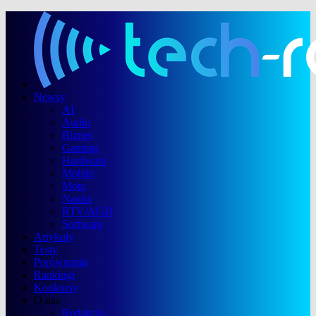
Newsy
AI
Audio
Biznes
Gaming
Hardware
Mobile
Moto
Nauka
RTV/AGD
Software
Artykuły
Testy
Porównania
Rankingi
Konkursy
O nas
Redakcja