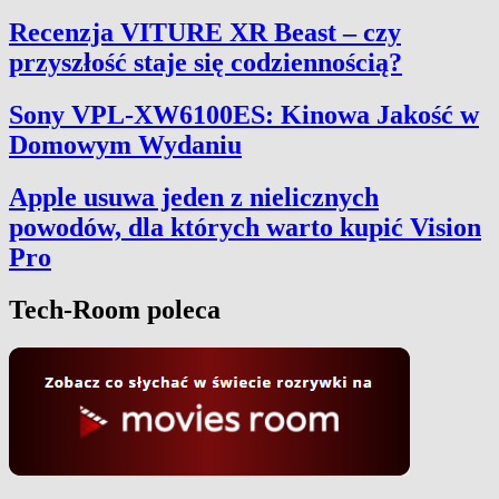
Recenzja VITURE XR Beast – czy
przyszłość staje się codziennością?
Sony VPL-XW6100ES: Kinowa Jakość w
Domowym Wydaniu
Apple usuwa jeden z nielicznych
powodów, dla których warto kupić Vision
Pro
Tech-Room poleca