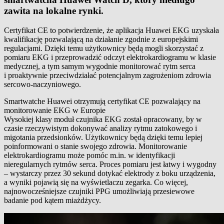
zawita na lokalne rynki.
Certyfikat CE to potwierdzenie, że aplikacja Huawei EKG uzyskała
kwalifikację pozwalającą na działanie zgodnie z europejskimi
regulacjami. Dzięki temu użytkownicy będą mogli skorzystać z
pomiaru EKG i przeprowadzić odczyt elektrokardiogramu w klasie
medycznej, a tym samym wygodnie monitorować rytm serca
i proaktywnie przeciwdziałać potencjalnym zagrożeniom zdrowia
sercowo-naczyniowego.
Smartwatche Huawei otrzymują certyfikat CE pozwalający na
monitorowanie EKG w Europie
Wysokiej klasy moduł czujnika EKG został opracowany, by w
czasie rzeczywistym dokonywać analizy rytmu zatokowego i
migotania przedsionków. Użytkownicy będą dzięki temu lepiej
poinformowani o stanie swojego zdrowia. Monitorowanie
elektrokardiogramu może pomóc m.in. w identyfikacji
nieregularnych rytmów serca. Proces pomiaru jest łatwy i wygodny
– wystarczy przez 30 sekund dotykać elektrody z boku urządzenia,
a wyniki pojawią się na wyświetlaczu zegarka. Co więcej,
najnowocześniejsze czujniki PPG umożliwiają przesiewowe
badanie pod kątem miażdżycy.