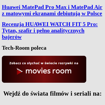
Huawei MatePad Pro Max i MatePad Air
z matowymi ekranami debiutują w Polsce
Recenzja HUAWEI WATCH FIT 5 Pro:
Tytan, szafir i pełno analitycznych
bajerów
Tech-Room poleca
Wejdź do świata filmów i seriali na: