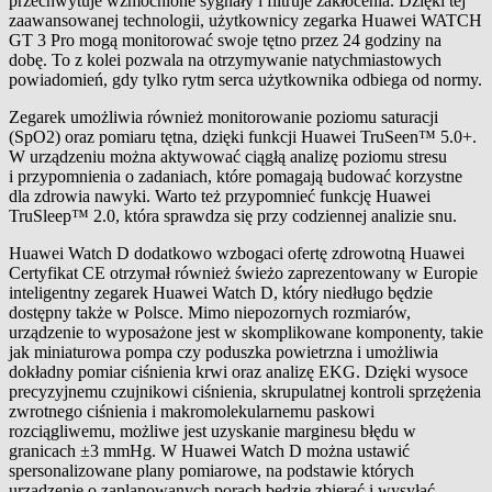
przechwytuje wzmocnione sygnały i filtruje zakłócenia. Dzięki tej
zaawansowanej technologii, użytkownicy zegarka Huawei WATCH
GT 3 Pro mogą monitorować swoje tętno przez 24 godziny na
dobę. To z kolei pozwala na otrzymywanie natychmiastowych
powiadomień, gdy tylko rytm serca użytkownika odbiega od normy.
Zegarek umożliwia również monitorowanie poziomu saturacji
(SpO2) oraz pomiaru tętna, dzięki funkcji Huawei TruSeen™ 5.0+.
W urządzeniu można aktywować ciągłą analizę poziomu stresu
i przypomnienia o zadaniach, które pomagają budować korzystne
dla zdrowia nawyki. Warto też przypomnieć funkcję Huawei
TruSleep™ 2.0, która sprawdza się przy codziennej analizie snu.
Huawei Watch D dodatkowo wzbogaci ofertę zdrowotną Huawei
Certyfikat CE otrzymał również świeżo zaprezentowany w Europie
inteligentny zegarek Huawei Watch D, który niedługo będzie
dostępny także w Polsce. Mimo niepozornych rozmiarów,
urządzenie to wyposażone jest w skomplikowane komponenty, takie
jak miniaturowa pompa czy poduszka powietrzna i umożliwia
dokładny pomiar ciśnienia krwi oraz analizę EKG. Dzięki wysoce
precyzyjnemu czujnikowi ciśnienia, skrupulatnej kontroli sprzężenia
zwrotnego ciśnienia i makromolekularnemu paskowi
rozciągliwemu, możliwe jest uzyskanie marginesu błędu w
granicach ±3 mmHg. W Huawei Watch D można ustawić
spersonalizowane plany pomiarowe, na podstawie których
urządzenie o zaplanowanych porach będzie zbierać i wysyłać