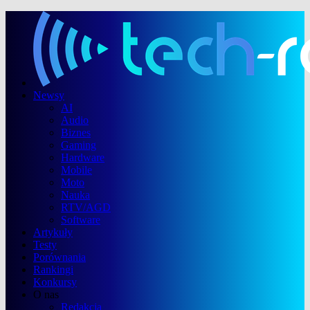
Newsy
AI
Audio
Biznes
Gaming
Hardware
Mobile
Moto
Nauka
RTV/AGD
Software
Artykuły
Testy
Porównania
Rankingi
Konkursy
O nas
Redakcja