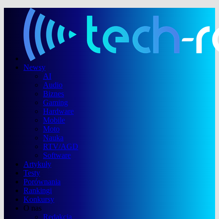
Newsy
AI
Audio
Biznes
Gaming
Hardware
Mobile
Moto
Nauka
RTV/AGD
Software
Artykuły
Testy
Porównania
Rankingi
Konkursy
O nas
Redakcja