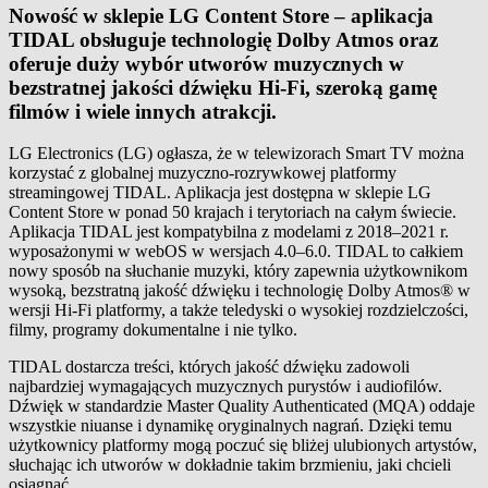
Nowość w sklepie LG Content Store – aplikacja
TIDAL obsługuje technologię Dolby Atmos oraz
oferuje duży wybór utworów muzycznych w
bezstratnej jakości dźwięku Hi-Fi, szeroką gamę
filmów i wiele innych atrakcji.
LG Electronics (LG) ogłasza, że w telewizorach Smart TV można
korzystać z globalnej muzyczno-rozrywkowej platformy
streamingowej TIDAL. Aplikacja jest dostępna w sklepie LG
Content Store w ponad 50 krajach i terytoriach na całym świecie.
Aplikacja TIDAL jest kompatybilna z modelami z 2018–2021 r.
wyposażonymi w webOS w wersjach 4.0–6.0. TIDAL to całkiem
nowy sposób na słuchanie muzyki, który zapewnia użytkownikom
wysoką, bezstratną jakość dźwięku i technologię Dolby Atmos® w
wersji Hi-Fi platformy, a także teledyski o wysokiej rozdzielczości,
filmy, programy dokumentalne i nie tylko.
TIDAL dostarcza treści, których jakość dźwięku zadowoli
najbardziej wymagających muzycznych purystów i audiofilów.
Dźwięk w standardzie Master Quality Authenticated (MQA) oddaje
wszystkie niuanse i dynamikę oryginalnych nagrań. Dzięki temu
użytkownicy platformy mogą poczuć się bliżej ulubionych artystów,
słuchając ich utworów w dokładnie takim brzmieniu, jaki chcieli
osiągnąć.