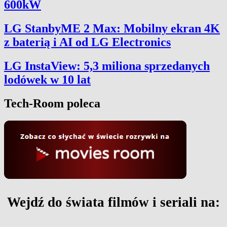
600kW
LG StanbyME 2 Max: Mobilny ekran 4K
z baterią i AI od LG Electronics
LG InstaView: 5,3 miliona sprzedanych
lodówek w 10 lat
Tech-Room poleca
Wejdź do świata filmów i seriali na: