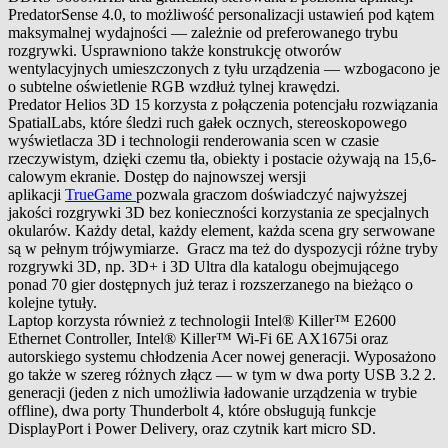
PredatorSense 4.0, to możliwość personalizacji ustawień pod kątem
maksymalnej wydajności — zależnie od preferowanego trybu
rozgrywki. Usprawniono także konstrukcję otworów
wentylacyjnych umieszczonych z tyłu urządzenia — wzbogacono je
o subtelne oświetlenie RGB wzdłuż tylnej krawędzi.
Predator Helios 3D 15 korzysta z połączenia potencjału rozwiązania
SpatialLabs, które śledzi ruch gałek ocznych, stereoskopowego
wyświetlacza 3D i technologii renderowania scen w czasie
rzeczywistym, dzięki czemu tła, obiekty i postacie ożywają na 15,6-
calowym ekranie. Dostęp do najnowszej wersji
aplikacji
TrueGame
pozwala graczom doświadczyć najwyższej
jakości rozgrywki 3D bez konieczności korzystania ze specjalnych
okularów. Każdy detal, każdy element, każda scena gry serwowane
są w pełnym trójwymiarze. Gracz ma też do dyspozycji różne tryby
rozgrywki 3D, np. 3D+ i 3D Ultra dla katalogu obejmującego
ponad 70 gier dostępnych już teraz i rozszerzanego na bieżąco o
kolejne tytuły.
Laptop korzysta również z technologii Intel® Killer™ E2600
Ethernet Controller, Intel® Killer™ Wi-Fi 6E AX1675i oraz
autorskiego systemu chłodzenia Acer nowej generacji. Wyposażono
go także w szereg różnych złącz — w tym w dwa porty USB 3.2 2.
generacji (jeden z nich umożliwia ładowanie urządzenia w trybie
offline), dwa porty Thunderbolt 4, które obsługują funkcje
DisplayPort i Power Delivery, oraz czytnik kart micro SD.