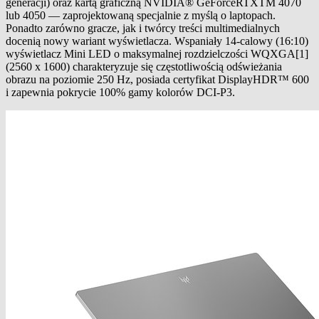
generacji) oraz kartą graficzną NVIDIA® GeForceRTXTM 4070
lub 4050 — zaprojektowaną specjalnie z myślą o laptopach.
Ponadto zarówno gracze, jak i twórcy treści multimedialnych
docenią nowy wariant wyświetlacza. Wspaniały 14-calowy (16:10)
wyświetlacz Mini LED o maksymalnej rozdzielczości WQXGA[1]
(2560 x 1600) charakteryzuje się częstotliwością odświeżania
obrazu na poziomie 250 Hz, posiada certyfikat DisplayHDR™ 600
i zapewnia pokrycie 100% gamy kolorów DCI-P3.