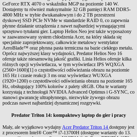
GeForce RTX 4070 o wskaźniku MGP na poziomie 140 W.
Dostajemy tu również maksymalnie 32 GB pamięci RAM DDR5-
4800 MHz w trybie dwukanałowym i do 2 TB przestrzeni
dyskowej SSD PCIe NVMe w standardzie RAID 0, co zapewnia
płynne działanie urządzenia z nawet najbardziej wymagającymi
sprzętowo tytułami gier. Laptop Helios Neo jest także wyposażony
w zaawansowany system chłodzenia Acer, na który składa się
specjalnie zaprojektowany, całkowicie metalowy wentylator
AeroBlade™ oraz płynna pasta termiczna na bazie ciekłego metalu.
Oprócz najwyższej klasy wydajności, Predator Helios Neo 16
oferuje także niesamowitą jakość grafiki. Linia Helios oferuje kilka
różnych opcji wyświetlacza, w tym wyświetlacz IPS WQXGA
(2560×1600)[1] o częstotliwości odświeżania obrazu na poziomie
165 Hz i czasie reakcji 3 ms oraz wyświetlacz WUXGA
(1920×1200) o częstotliwości odświeżania obrazu na poziomie 165
Hz, obsługujący 100% kolorów z palety sRGB. Oba te warianty
korzystają z technologii NVIDIA Advanced Optimus i G-SYNC, co
stanowi gwarancję ultrapłynnego, niezwykle żywego obrazu
podczas nawet najbardziej dynamicznej rozgrywki.
Predator Triton 14: kompaktowy laptop do gier i pracy
Mały, ale wyjątkowo wydajny
Acer Predator Triton 14
dostępny jest
z procesorem Intel® Core™ i7-13700H (dostępne warianty do 13.