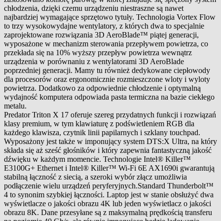
chłodzenia, dzięki czemu urządzeniu niestraszne są nawet
najbardziej wymagające sprzętowo tytuły. Technologia Vortex Flow
to trzy wysokowydajne wentylatory, z których dwa to specjalnie
zaprojektowane rozwiązania 3D AeroBlade™ piątej generacji,
wyposażone w mechanizm sterowania przepływem powietrza, co
przekłada się na 10% wyższy przepływ powietrza wewnątrz
urządzenia w porównaniu z wentylatorami 3D AeroBlade
poprzedniej generacji. Mamy tu również dedykowane ciepłowody
dla procesorów oraz ergonomicznie rozmieszczone wloty i wyloty
powietrza. Dodatkowo za odpowiednie chłodzenie i optymalną
wydajność komputera odpowiada pasta termiczna na bazie ciekłego
metalu.
Predator Triton X 17 oferuje szereg przydatnych funkcji i rozwiązań
klasy premium, w tym klawiaturę z podświetleniem RGB dla
każdego klawisza, czytnik linii papilarnych i szklany touchpad.
Wyposażony jest także w imponujący system DTS:X Ultra, na który
składa się aż sześć głośników i który zapewnia fantastyczną jakość
dźwięku w każdym momencie. Technologie Intel® Killer™
E3100G+ Ethernet i Intel® Killer™ Wi-Fi 6E AX1690i gwarantują
stabilną łączność z siecią, a szeroki wybór złącz umożliwia
podłączenie wielu urządzeń peryferyjnych.Standard Thunderbolt™
4 to synonim szybkiej łączności. Laptop jest w stanie obsłużyć dwa
wyświetlacze o jakości obrazu 4K lub jeden wyświetlacz o jakości
obrazu 8K. Dane przesyłane są z maksymalną prędkością transferu