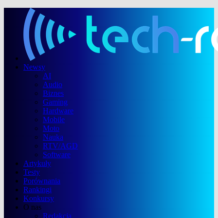
Newsy
AI
Audio
Biznes
Gaming
Hardware
Mobile
Moto
Nauka
RTV/AGD
Software
Artykuły
Testy
Porównania
Rankingi
Konkursy
O nas
Redakcja