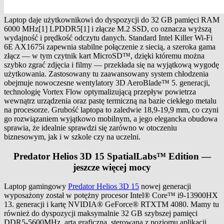
Laptop daje użytkownikowi do dyspozycji do 32 GB pamięci RAM
6000 MHz[1] LPDDR5[1] i złącze M.2 SSD, co oznacza wyższą
wydajność i prędkość odczytu danych. Standard Intel Killer Wi-Fi
6E AX1675i zapewnia stabilne połączenie z siecią, a szeroka gama
złącz — w tym czytnik kart MicroSD™, dzięki któremu można
szybko zgrać zdjęcia i filmy — przekłada się na wyjątkową wygodę
użytkowania. Zastosowany tu zaawansowany system chłodzenia
obejmuje nowoczesne wentylatory 3D AeroBlade™ 5. generacji,
technologię Vortex Flow optymalizującą przepływ powietrza
wewnątrz urządzenia oraz pastę termiczną na bazie ciekłego metalu
na procesorze. Grubość laptopa to zaledwie 18,9-19,9 mm, co czyni
go rozwiązaniem wyjątkowo mobilnym, a jego elegancka obudowa
sprawia, że idealnie sprawdzi się zarówno w otoczeniu
biznesowym, jak i w szkole czy na uczelni.
Predator Helios 3D 15 SpatialLabs™ Edition —
jeszcze więcej mocy
Laptop gamingowy
Predator Helios 3D 15
nowej generacji
wyposażony został w potężny procesor Intel® Core™ i9-13900HX
13. generacji i kartę NVIDIA® GeForce® RTXTM 4080. Mamy tu
również do dyspozycji maksymalnie 32 GB szybszej pamięci
DDR5-5600MHz. arta graficzna, sterowana z poziomu aplikacji