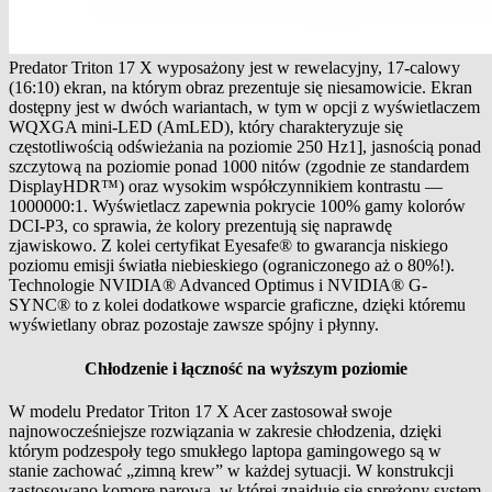
Predator Triton 17 X wyposażony jest w rewelacyjny, 17-calowy
(16:10) ekran, na którym obraz prezentuje się niesamowicie. Ekran
dostępny jest w dwóch wariantach, w tym w opcji z wyświetlaczem
WQXGA mini-LED (AmLED), który charakteryzuje się
częstotliwością odświeżania na poziomie 250 Hz1], jasnością ponad
szczytową na poziomie ponad 1000 nitów (zgodnie ze standardem
DisplayHDR™) oraz wysokim współczynnikiem kontrastu —
1000000:1. Wyświetlacz zapewnia pokrycie 100% gamy kolorów
DCI-P3, co sprawia, że kolory prezentują się naprawdę
zjawiskowo. Z kolei certyfikat Eyesafe® to gwarancja niskiego
poziomu emisji światła niebieskiego (ograniczonego aż o 80%!).
Technologie NVIDIA® Advanced Optimus i NVIDIA® G-
SYNC® to z kolei dodatkowe wsparcie graficzne, dzięki któremu
wyświetlany obraz pozostaje zawsze spójny i płynny.
Chłodzenie i łączność na wyższym poziomie
W modelu Predator Triton 17 X Acer zastosował swoje
najnowocześniejsze rozwiązania w zakresie chłodzenia, dzięki
którym podzespoły tego smukłego laptopa gamingowego są w
stanie zachować „zimną krew” w każdej sytuacji. W konstrukcji
zastosowano komorę parową, w której znajduje się sprężony system