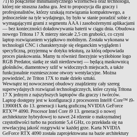
71) to połączenie minimalistycznego wzornictwa oraz technologii,
której nie straszna żadna gra. Jest to propozycja dla graczy i
profesjonalistów, którzy szukają rozwiązania kompaktowego, a
jednocześnie na tyle wydajnego, by było w stanie poradzić sobie z
wymagającymi grami z segmentu AAA i zasobożernymi aplikacjami
— bez konieczności doładowywania baterii w ciągu dnia. Obudowa
nowego Tritona 17 X mierzy niecałe 2,5 cm grubości, co czyni
laptop rozwiązaniem wyjątkowo mobilnym. Została wykonana w
technologii CNC i charakteryzuje się eleganckim wyglądem i
specyficzną, przyjemną w dotyku teksturą, za którą odpowiada
proces piaskowania. Mamy tu również finezyjnie wyżłobione logo
RGB Predator, siatkę ze stali nierdzewnej — będącą maskownicą
głośników, diamentowy szlif w widocznych miejscach, a także
funkcjonalnie rozmieszczone otwory wentylacyjne. Można
powiedzieć, że Triton 17X to małe dzieło sztuki.
Wewnątrz tej nowoczesnej obudowy znajdziemy cały szereg
superwydajnych rozwiązań technologicznych, które czynią Tritona
17 X jednym z najszybszych laptopów dla graczy i twórców.
Laptop dostępny jest w konfiguracji z procesorem Intel® Core™ i9-
13900HX do 13. generacji i kartą graficzną NVIDIA GeForce
RTX™ 4090. Procesor Intel Core i9 13. generacji o nowej
architekturze hybrydowej to nawet 24 rdzenie o maksymalnej
częstotliwości turbo na poziomie 5,4 GHz, co przekłada się na
rewelacyjną jakość rozgrywki w każdej grze. Karta NVIDIA
GeForce RTX 4090 została zaprojektowana na bazie architektury