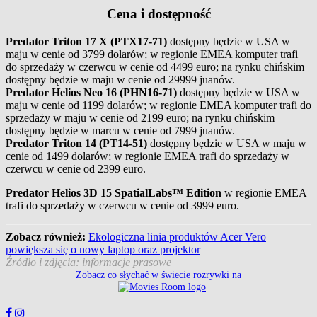
Cena i dostępność
Predator Triton 17 X (PTX17-71​)
dostępny będzie w USA w
maju w cenie od 3799 dolarów; w regionie EMEA komputer trafi
do sprzedaży w czerwcu w cenie od 4499 euro; na rynku chińskim
dostępny będzie w maju w cenie od 29999 juanów.
Predator Helios Neo 16 (PHN16-71​)
dostępny będzie w USA w
maju w cenie od 1199 dolarów; w regionie EMEA komputer trafi do
sprzedaży w maju w cenie od 2199 euro; na rynku chińskim
dostępny będzie w marcu w cenie od 7999 juanów.
Predator Triton 14 (PT14-51)
dostępny będzie w USA w maju w
cenie od 1499 dolarów; w regionie EMEA trafi do sprzedaży w
czerwcu w cenie od 2399 euro.
Predator Helios 3D 15 SpatialLabs™ Edition
w regionie EMEA
trafi do sprzedaży w czerwcu w cenie od 3999 euro.
Zobacz również:
Ekologiczna linia produktów Acer Vero
powiększa się o nowy laptop oraz projektor
Źródło i zdjęcia: informacje prasowe
Zobacz co słychać w świecie rozrywki na