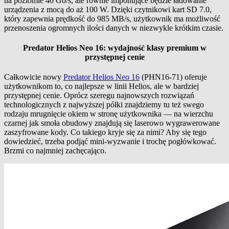
na poziomie 40 Gb/s, ale równie imponujące będzie ładowanie
urządzenia z mocą do aż 100 W. Dzięki czytnikowi kart SD 7.0,
który zapewnia prędkość do 985 MB/s, użytkownik ma możliwość
przenoszenia ogromnych ilości danych w niezwykle krótkim czasie.
Predator Helios Neo 16: wydajność klasy premium w
przystępnej cenie
Całkowicie nowy
Predator Helios Neo 16
(PHN16-71) oferuje
użytkownikom to, co najlepsze w linii Helios, ale w bardziej
przystępnej cenie. Oprócz szeregu najnowszych rozwiązań
technologicznych z najwyższej półki znajdziemy tu też swego
rodzaju mrugnięcie okiem w stronę użytkownika — na wierzchu
czarnej jak smoła obudowy znajdują się laserowo wygrawerowane
zaszyfrowane kody. Co takiego kryje się za nimi? Aby się tego
dowiedzieć, trzeba podjąć mini-wyzwanie i trochę pogłówkować.
Brzmi co najmniej zachęcająco.