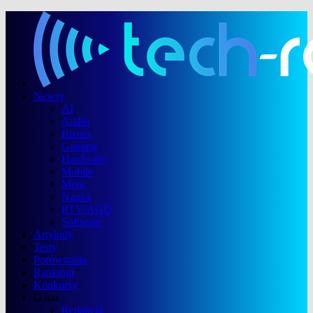
Newsy
AI
Audio
Biznes
Gaming
Hardware
Mobile
Moto
Nauka
RTV/AGD
Software
Artykuły
Testy
Porównania
Rankingi
Konkursy
O nas
Redakcja