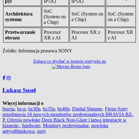
pył
IP5X)
IP5X)
SoC
Architektura
SoC (System on
SoC (System
(System on
systemu
a Chip)
on a Chip)
a Chip)
Przetwarzanie
Procesor
Procesor XR z
Procesor XR
obrazu
XR z AI
AI
z AI
Źródło: Informacja prasowa SONY
Zobacz co słychać w świecie rozrywki na
Łukasz Suseł
Więcej informacji o
bravia
,
bz-p
,
bz30p
,
bz35p
,
bz40p
,
Digital Signage
,
Firma Sony
przedstawia 16 nowych monitorów profesjonalnych BRAVIA BZ-
P. Oferują powłokę Deep Black Non-Glare i łatwą integrację w
biznesie.
,
hardware
,
Monitory profesjonalne
,
powloka
antyodblaskowa
,
sony