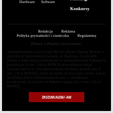
Hardware
Software
Konkursy
Redakcja
Reklama
Polityka prywatności i ciasteczka
Regulaminy
Dbamy o Państwa prywatność.
Administratorem danych jest Movies Room Tomasz Rewers z
siedzibą w Tarnowskich Górach, ul. Radosna 23, 42-600.
Państwa dane będą przetwarzane w zarejestrowania Państwa w
portalu (art. 6 ust. 1 lit b) RODO), prowadzenia badań
statystycznych w celu usprawnienia działania portalu (art. 6
ust. 1 lit f) RODO) a także kontaktu na życzenie osoby, w tym
wysyłania treści informacyjnych oraz o charakterze
handlowym, wyłącznie za Państwa zgodą (art. 6 ust. 1 lit a)
RODO).
ZROZUMIAŁEM/-AM