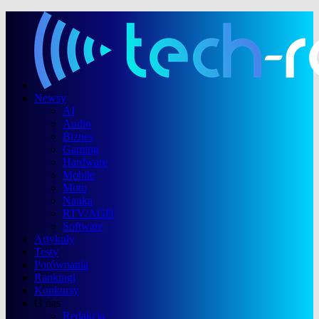
Newsy
AI
Audio
Biznes
Gaming
Hardware
Mobile
Moto
Nauka
RTV/AGD
Software
Artykuły
Testy
Porównania
Rankingi
Konkursy
O nas
Redakcja