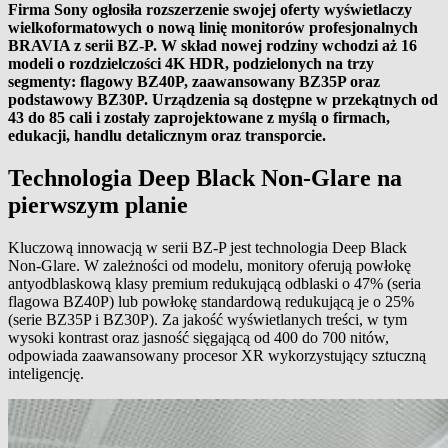
Firma Sony ogłosiła rozszerzenie swojej oferty wyświetlaczy
wielkoformatowych o nową linię monitorów profesjonalnych
BRAVIA z serii BZ-P. W skład nowej rodziny wchodzi aż 16
modeli o rozdzielczości 4K HDR, podzielonych na trzy
segmenty: flagowy BZ40P, zaawansowany BZ35P oraz
podstawowy BZ30P. Urządzenia są dostępne w przekątnych od
43 do 85 cali i zostały zaprojektowane z myślą o firmach,
edukacji, handlu detalicznym oraz transporcie.
Technologia Deep Black Non-Glare na
pierwszym planie
Kluczową innowacją w serii BZ-P jest technologia Deep Black
Non-Glare. W zależności od modelu, monitory oferują powłokę
antyodblaskową klasy premium redukującą odblaski o 47% (seria
flagowa BZ40P) lub powłokę standardową redukującą je o 25%
(serie BZ35P i BZ30P). Za jakość wyświetlanych treści, w tym
wysoki kontrast oraz jasność sięgającą od 400 do 700 nitów,
odpowiada zaawansowany procesor XR wykorzystujący sztuczną
inteligencję.