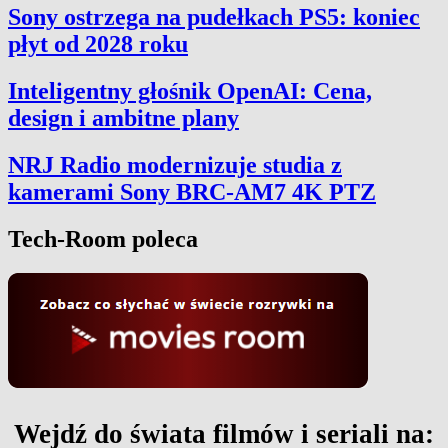
Sony ostrzega na pudełkach PS5: koniec
płyt od 2028 roku
Inteligentny głośnik OpenAI: Cena,
design i ambitne plany
NRJ Radio modernizuje studia z
kamerami Sony BRC-AM7 4K PTZ
Tech-Room poleca
Wejdź do świata filmów i seriali na: