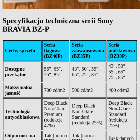
Specyfikacja techniczna serii Sony
BRAVIA BZ-P
Seria
Seria
Seria
Cechy sprzętu
flagowa
zaawansowana
podstawowa
(BZ40P)
(BZ35P)
(BZ30P)
43″, 50″,
Dostępne
55″, 65″,
43″, 50″, 55″,
55″, 65″,
przekątne
75″, 85″
65″, 75″, 85″
75″, 85″
Maksymalna
700 cd/m2
500 cd/m2
400 cd/m2
jasność
Deep Black
Deep Black
Deep Black
Non-Glare
Non-Glare
Technologia
Non-Glare
Premium
Standard
antyodblaskowa
Standard
(redukcja
(redukcja
(redukcja 25%)
47%)
25%)
Odporność na
Tak (norma
Tak (norma
Brak danych