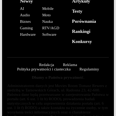
Newsy
Artykuły
AI
Mobile
Testy
Audio
Moto
Porównania
Biznes
Nauka
Gaming
RTV/AGD
Rankingi
Hardware
Software
Konkursy
Redakcja
Reklama
Polityka prywatności i ciasteczka
Regulaminy
Dbamy o Państwa prywatność.
Administratorem danych jest Movies Room Tomasz Rewers z
siedzibą w Tarnowskich Górach, ul. Radosna 23, 42-600.
Państwa dane będą przetwarzane w zarejestrowania Państwa w
portalu (art. 6 ust. 1 lit b) RODO), prowadzenia badań
statystycznych w celu usprawnienia działania portalu (art. 6
ust. 1 lit f) RODO) a także kontaktu na życzenie osoby, w tym
wysyłania treści informacyjnych oraz o charakterze