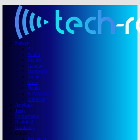
Newsy
AI
Audio
Biznes
Gaming
Hardware
Mobile
Moto
Nauka
RTV/AGD
Software
Artykuły
Testy
Porównania
Rankingi
Konkursy
O nas
Redakcja