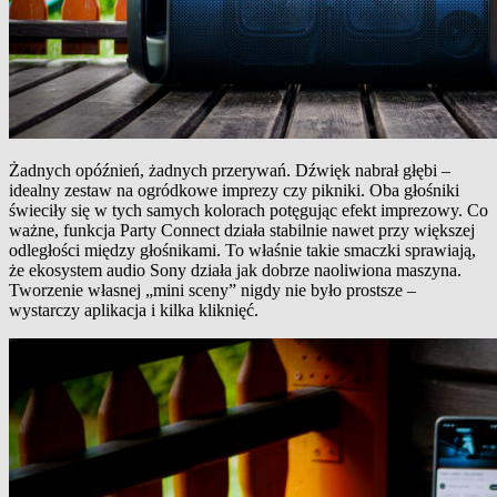
Żadnych opóźnień, żadnych przerywań. Dźwięk nabrał głębi –
idealny zestaw na ogródkowe imprezy czy pikniki. Oba głośniki
świeciły się w tych samych kolorach potęgując efekt imprezowy. Co
ważne, funkcja Party Connect działa stabilnie nawet przy większej
odległości między głośnikami. To właśnie takie smaczki sprawiają,
że ekosystem audio Sony działa jak dobrze naoliwiona maszyna.
Tworzenie własnej „mini sceny” nigdy nie było prostsze –
wystarczy aplikacja i kilka kliknięć.