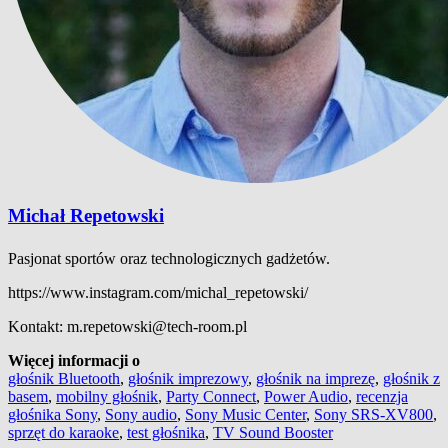
Michał Repetowski
Pasjonat sportów oraz technologicznych gadżetów.
https://www.instagram.com/michal_repetowski/
Kontakt: m.repetowski@tech-room.pl
Więcej informacji o
głośnik Bluetooth
,
głośnik imprezowy
,
głośnik na imprezę
,
głośnik z
basem
,
mobilny głośnik
,
Party Connect
,
Power Audio
,
recenzja
głośnika Sony
,
Sony audio
,
Sony Music Center
,
Sony SRS-XV800
,
sprzęt do karaoke
,
test głośnika
,
TV Sound Booster