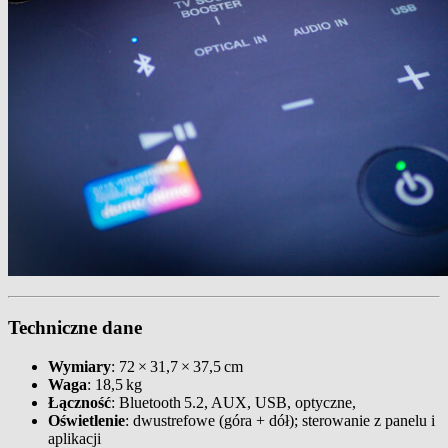
Techniczne dane
Wymiary
: 72 × 31,7 × 37,5 cm
Waga
: 18,5 kg
Łączność
: Bluetooth 5.2, AUX, USB, optyczne,
Oświetlenie
: dwustrefowe (góra + dół); sterowanie z panelu i
aplikacji