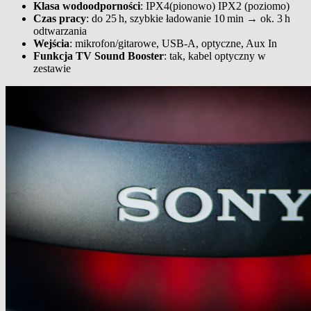
Klasa wodoodporności
: IPX4(pionowo) IPX2 (poziomo)
Czas pracy
: do 25 h, szybkie ładowanie 10 min → ok. 3 h
odtwarzania
Wejścia
: mikrofon/gitarowe, USB‑A, optyczne, Aux In
Funkcja TV Sound Booster
: tak, kabel optyczny w
zestawie