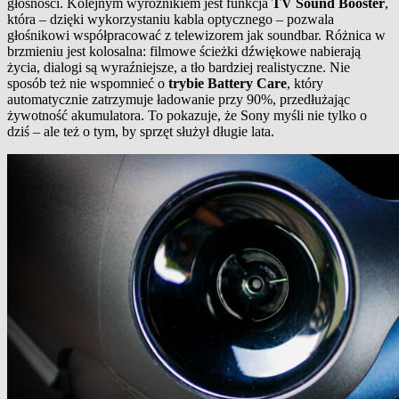
głośności. Kolejnym wyróżnikiem jest funkcja
TV Sound Booster
,
która – dzięki wykorzystaniu kabla optycznego – pozwala
głośnikowi współpracować z telewizorem jak soundbar. Różnica w
brzmieniu jest kolosalna: filmowe ścieżki dźwiękowe nabierają
życia, dialogi są wyraźniejsze, a tło bardziej realistyczne. Nie
sposób też nie wspomnieć o
trybie Battery Care
, który
automatycznie zatrzymuje ładowanie przy 90%, przedłużając
żywotność akumulatora. To pokazuje, że Sony myśli nie tylko o
dziś – ale też o tym, by sprzęt służył długie lata.