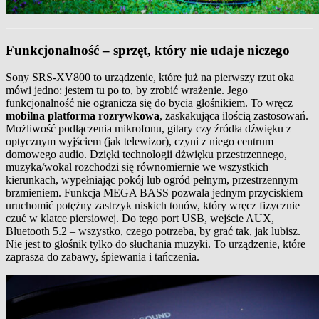
Funkcjonalność – sprzęt, który nie udaje niczego
Sony SRS-XV800 to urządzenie, które już na pierwszy rzut oka
mówi jedno: jestem tu po to, by zrobić wrażenie. Jego
funkcjonalność nie ogranicza się do bycia głośnikiem. To wręcz
mobilna platforma rozrywkowa
, zaskakująca ilością zastosowań.
Możliwość podłączenia mikrofonu, gitary czy źródła dźwięku z
optycznym wyjściem (jak telewizor), czyni z niego centrum
domowego audio. Dzięki technologii dźwięku przestrzennego,
muzyka/wokal rozchodzi się równomiernie we wszystkich
kierunkach, wypełniając pokój lub ogród pełnym, przestrzennym
brzmieniem. Funkcja MEGA BASS pozwala jednym przyciskiem
uruchomić potężny zastrzyk niskich tonów, który wręcz fizycznie
czuć w klatce piersiowej. Do tego port USB, wejście AUX,
Bluetooth 5.2 – wszystko, czego potrzeba, by grać tak, jak lubisz.
Nie jest to głośnik tylko do słuchania muzyki. To urządzenie, które
zaprasza do zabawy, śpiewania i tańczenia.