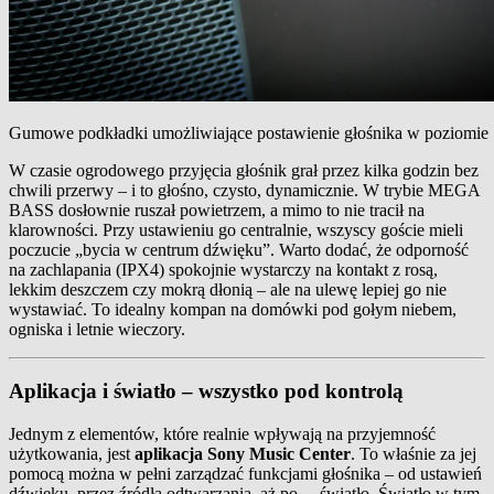
Gumowe podkładki umożliwiające postawienie głośnika w poziomie
W czasie ogrodowego przyjęcia głośnik grał przez kilka godzin bez
chwili przerwy – i to głośno, czysto, dynamicznie. W trybie MEGA
BASS dosłownie ruszał powietrzem, a mimo to nie tracił na
klarowności. Przy ustawieniu go centralnie, wszyscy goście mieli
poczucie „bycia w centrum dźwięku”. Warto dodać, że odporność
na zachlapania (IPX4) spokojnie wystarczy na kontakt z rosą,
lekkim deszczem czy mokrą dłonią – ale na ulewę lepiej go nie
wystawiać. To idealny kompan na domówki pod gołym niebem,
ogniska i letnie wieczory.
Aplikacja i światło – wszystko pod kontrolą
Jednym z elementów, które realnie wpływają na przyjemność
użytkowania, jest
aplikacja Sony Music Center
. To właśnie za jej
pomocą można w pełni zarządzać funkcjami głośnika – od ustawień
dźwięku, przez źródła odtwarzania, aż po… światło. Światło w tym