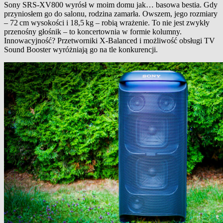
Sony SRS-XV800 wyrósł w moim domu jak… basowa bestia. Gdy
przyniosłem go do salonu, rodzina zamarła. Owszem, jego rozmiary
– 72 cm wysokości i 18,5 kg – robią wrażenie. To nie jest zwykły
przenośny głośnik – to koncertownia w formie kolumny.
Innowacyjność? Przetworniki X‑Balanced i możliwość obsługi TV
Sound Booster wyróżniają go na tle konkurencji.