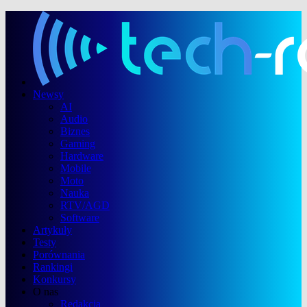
Newsy
AI
Audio
Biznes
Gaming
Hardware
Mobile
Moto
Nauka
RTV/AGD
Software
Artykuły
Testy
Porównania
Rankingi
Konkursy
O nas
Redakcja