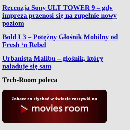
Recenzja Sony ULT TOWER 9 – gdy
impreza przenosi się na zupełnie nowy
poziom
Bold L3 – Potężny Głośnik Mobilny od
Fresh ‘n Rebel
Urbanista Malibu – głośnik, który
naładuje się sam
Tech-Room poleca