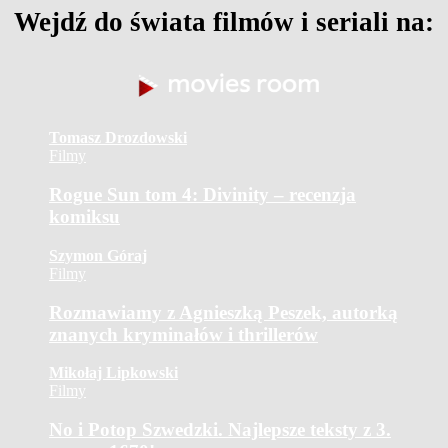
Wejdź do świata filmów i seriali na:
Tomasz Drozdowski
Filmy
Rogue Sun tom 4: Divinity – recenzja
komiksu
Szymon Góraj
Filmy
Rozmawiamy z Agnieszką Peszek, autorką
znanych kryminałów i thrillerów
Mikołaj Lipkowski
Filmy
No i Potop Szwedzki. Najlepsze teksty z 3.