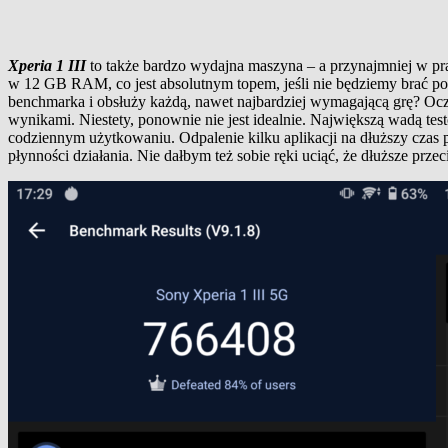
Xperia 1 III
to także bardzo wydajna maszyna – a przynajmniej w p
w 12 GB RAM, co jest absolutnym topem, jeśli nie będziemy brać p
benchmarka i obsłuży każdą, nawet najbardziej wymagającą grę? Oczyw
wynikami. Niestety, ponownie nie jest idealnie. Największą wadą te
codziennym użytkowaniu. Odpalenie kilku aplikacji na dłuższy czas po
płynności działania. Nie dałbym też sobie ręki uciąć, że dłuższe prz