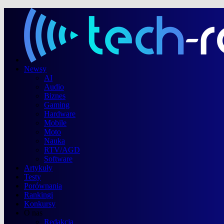
Newsy
AI
Audio
Biznes
Gaming
Hardware
Mobile
Moto
Nauka
RTV/AGD
Software
Artykuły
Testy
Porównania
Rankingi
Konkursy
O nas
Redakcja