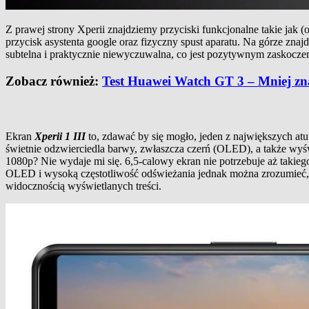
Z prawej strony Xperii znajdziemy przyciski funkcjonalne takie jak (o
przycisk asystenta google oraz fizyczny spust aparatu. Na górze zna
subtelna i praktycznie niewyczuwalna, co jest pozytywnym zaskocz
Zobacz również:
Test Huawei Watch GT 3 – Mniej zna
Ekran
Xperii 1 III
to, zdawać by się mogło, jeden z największych atu
świetnie odzwierciedla barwy, zwłaszcza czerń (OLED), a także wyśw
1080p? Nie wydaje mi się. 6,5-calowy ekran nie potrzebuje aż takiego
OLED i wysoką częstotliwość odświeżania jednak można zrozumieć, bo
widocznością wyświetlanych treści.