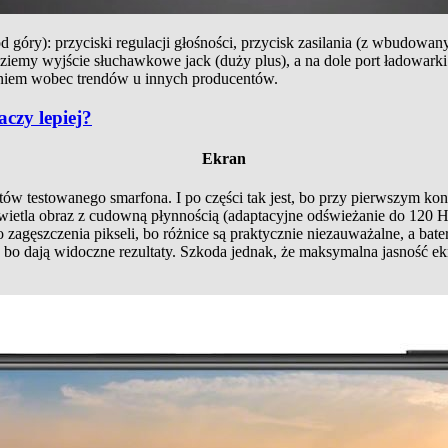
d góry): przyciski regulacji głośności, przycisk zasilania (z wbudowany
jdziemy wyjście słuchawkowe jack (duży plus), a na dole port ładowark
eniem wobec trendów u innych producentów.
czy lepiej?
Ekran
tów testowanego smarfona. I po części tak jest, bo przy pierwszym kon
ietla obraz z cudowną płynnością (adaptacyjne odświeżanie do 120 Hz
 zagęszczenia pikseli, bo różnice są praktycznie niezauważalne, a bat
 dają widoczne rezultaty. Szkoda jednak, że maksymalna jasność ekra