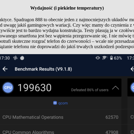
Wydajność (i piekielne temperatury)
raktyce. Spadragon 888 to obecnie jeden z najmocniejszych układów
od uwagę jakiś gamingowych wariacji. Czy więc mamy do czynienia z
iście jest to bardzo wydajna konstrukcja. Testy plasują ja w czołówce
stowanego smartfona jest bez wątpienia przegrzewanie się. I nie mówi
trafi skuteczne rozgrać telefon do czerwoności – wcale nie przesadzam
eciążanie telefonu nie doprowadzi do jakiś trwałych uszkodzeń podzespo