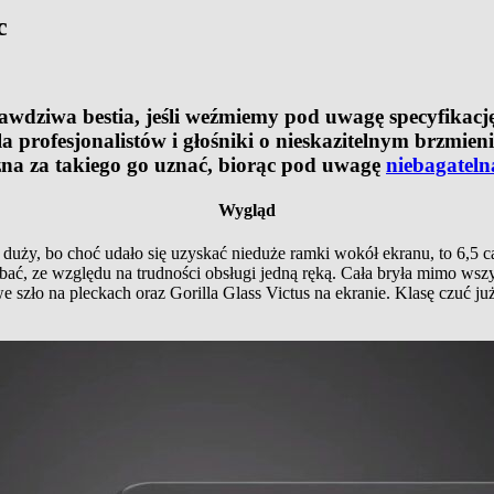
c
 prawdziwa bestia, jeśli weźmiemy pod uwagę specyfika
rofesjonalistów i głośniki o nieskazitelnym brzmieniu
można za takiego go uznać, biorąc pod uwagę
niebagateln
Wygląd
ć duży, bo choć udało się uzyskać nieduże ramki wokół ekranu, to 6,5 c
obać, ze względu na trudności obsługi jedną ręką. Cała bryła mimo ws
szło na pleckach oraz Gorilla Glass Victus na ekranie. Klasę czuć już